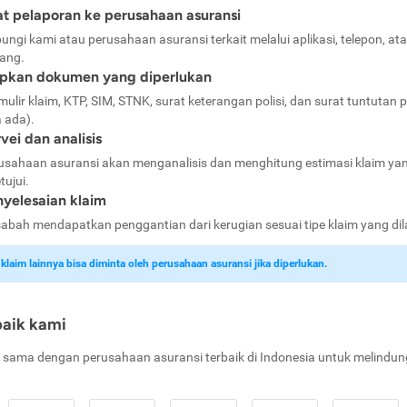
t pelaporan ke perusahaan asuransi
ungi kami atau perusahaan asuransi terkait melalui aplikasi, telepon, at
ang.
apkan dokumen yang diperlukan
mulir klaim, KTP, SIM, STNK, surat keterangan polisi, dan surat tuntutan p
a ada).
vei dan analisis
usahaan asuransi akan menganalisis dan menghitung estimasi klaim ya
tujui.
yelesaian klaim
abah mendapatkan penggantian dari kerugian sesuai tipe klaim yang di
laim lainnya bisa diminta oleh perusahaan asuransi jika diperlukan.
baik kami
 sama dengan perusahaan asuransi terbaik di Indonesia untuk melindun