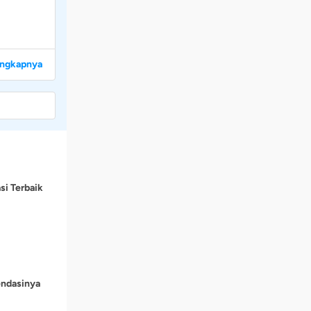
engkapnya
si Terbaik
endasinya