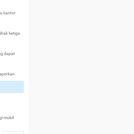
au kantor
ihak ketiga
ng dapat
laporkan.
gi mobil