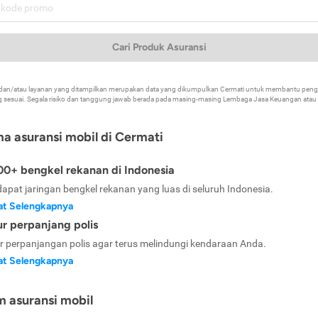
Cari Produk Asuransi
k dan/atau layanan yang ditampilkan merupakan data yang dikumpulkan Cermati untuk membantu p
 sesuai. Segala risiko dan tanggung jawab berada pada masing-masing Lembaga Jasa Keuangan atau mi
ma asuransi mobil di Cermati
0+ bengkel rekanan di Indonesia
dapat jaringan bengkel rekanan yang luas di seluruh Indonesia.
at Selengkapnya
ur perpanjang polis
ur perpanjangan polis agar terus melindungi kendaraan Anda.
at Selengkapnya
m asuransi mobil