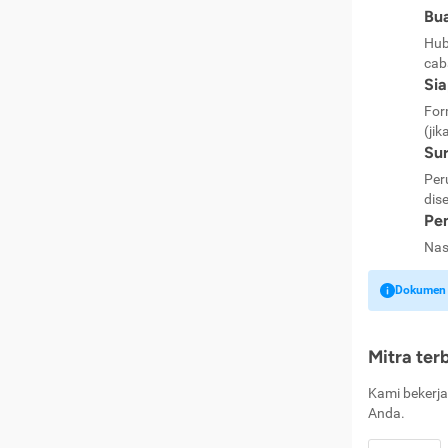
Bua
Hub
cab
Si
For
(jik
Sur
Per
dise
Pen
Nas
Dokumen k
Mitra ter
Kami bekerja
Anda.