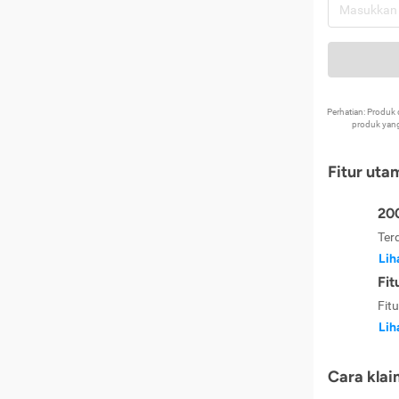
Perhatian: Produ
produk yang
Fitur uta
200
Ter
Lih
Fit
Fit
Lih
Cara klai