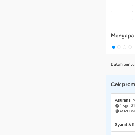
Mengapa 
Butuh bantu
Cek prom
Asuransi
1 Agt
-
31
ASMOBM
Syarat & 