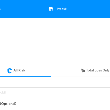
a
Produk
All Risk
Total Loss Only
mobil
(Opsional)