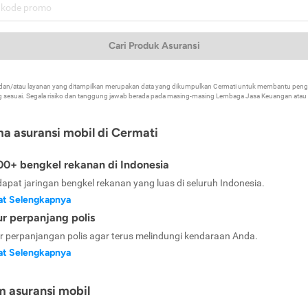
Cari Produk Asuransi
k dan/atau layanan yang ditampilkan merupakan data yang dikumpulkan Cermati untuk membantu p
 sesuai. Segala risiko dan tanggung jawab berada pada masing-masing Lembaga Jasa Keuangan atau mi
ma asuransi mobil di Cermati
0+ bengkel rekanan di Indonesia
dapat jaringan bengkel rekanan yang luas di seluruh Indonesia.
at Selengkapnya
ur perpanjang polis
ur perpanjangan polis agar terus melindungi kendaraan Anda.
at Selengkapnya
m asuransi mobil