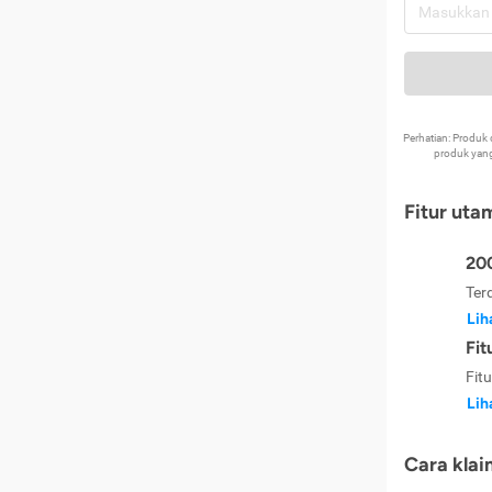
Perhatian: Produ
produk yang
Fitur uta
200
Ter
Lih
Fit
Fit
Lih
Cara klai