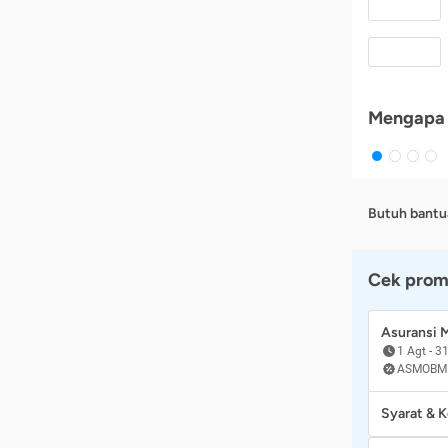
Mengapa 
Butuh bantu
Cek prom
Asuransi
1 Agt
-
31
ASMOBM
Syarat & 