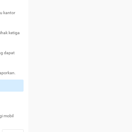
au kantor
ihak ketiga
ng dapat
laporkan.
gi mobil