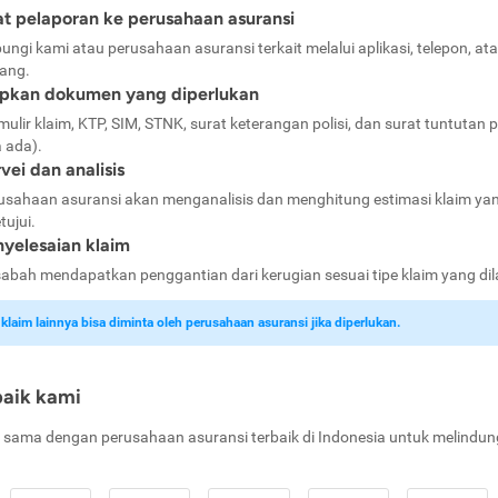
t pelaporan ke perusahaan asuransi
ungi kami atau perusahaan asuransi terkait melalui aplikasi, telepon, at
ang.
apkan dokumen yang diperlukan
mulir klaim, KTP, SIM, STNK, surat keterangan polisi, dan surat tuntutan p
a ada).
vei dan analisis
usahaan asuransi akan menganalisis dan menghitung estimasi klaim ya
tujui.
yelesaian klaim
abah mendapatkan penggantian dari kerugian sesuai tipe klaim yang di
laim lainnya bisa diminta oleh perusahaan asuransi jika diperlukan.
baik kami
 sama dengan perusahaan asuransi terbaik di Indonesia untuk melindun