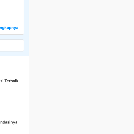
engkapnya
si Terbaik
endasinya