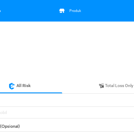
a
Produk
All Risk
Total Loss Only
mobil
(Opsional)