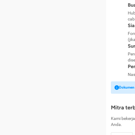
Bua
Hub
cab
Si
For
(jik
Sur
Per
dise
Pen
Nas
Dokumen k
Mitra ter
Kami bekerja
Anda.