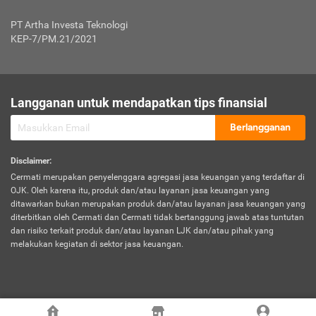
Jenis Kendaraan Non Bus dan Non Truk
0,125% x Rp. 50.000.000,00 = Rp. 62.500,00
Penumpang
0,10% x Rp. 50.000.000,00 = Rp. 50.000,00
PT Artha Investa Teknologi
Untuk Penumpang: 0,10% dari uang 
Tarif Premi atau Kontribusi Minimum = Rp. 300.000,00
KEP-7/PM.21/2021
diri untuk setiap tempat 
Kategori 1
0 s.d.
0,47%
0,56%
Rp125.000.000,-
7.
Tanggung
UP hingga Rp25 juta: 0
Langganan untuk mendapatkan tips finansial
Jawab
Kategori 2
>Rp125.000.000,-
0,63%
0,69%
UP > Rp25 juta s.d. Rp50 ju
Hukum
s.d.
Berlangganan
terhadap
Rp200.000.000,-
UP > Rp50 juta s.d. Rp100 ju
Penumpang
Disclaimer
:
UP > Rp100 juta: ditentukan
Cermati merupakan penyelenggara agregasi jasa keuangan yang terdaftar di
Kategori 3
>Rp200.000.000,-
0,41%
0,46%
Perusahaa
OJK. Oleh karena itu, produk dan/atau layanan jasa keuangan yang
s.d.
ditawarkan bukan merupakan produk dan/atau layanan jasa keuangan yang
Rp400.000.000,-
diterbitkan oleh Cermati dan Cermati tidak bertanggung jawab atas tuntutan
dan risiko terkait produk dan/atau layanan LJK dan/atau pihak yang
*UP = Uang Pertanggungan
melakukan kegiatan di sektor jasa keuangan.
Kategori 4
>Rp400.000.000,-
0,25%
0,30%
Tabel Tarif Perluasan Banjir Asuransi Mobil*
s.d.
Rp800.000.000,-
©
2026
Cermati. All Rights Reserved.
No
Wilayah
Tarif Premi atau Kontribusi