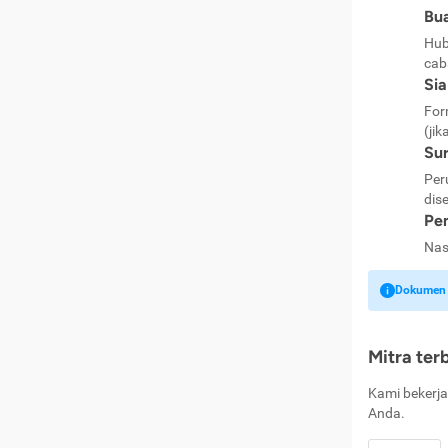
Bua
Hub
cab
Si
For
(jik
Sur
Per
dise
Pen
Nas
Dokumen k
Mitra ter
Kami bekerja
Anda.