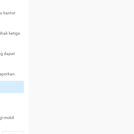
au kantor
ihak ketiga
ng dapat
laporkan.
gi mobil