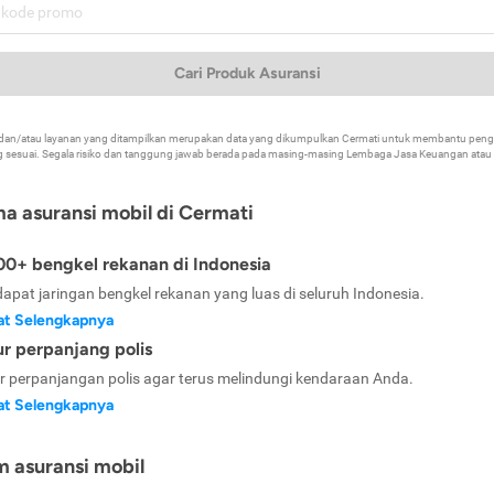
Cari Produk Asuransi
k dan/atau layanan yang ditampilkan merupakan data yang dikumpulkan Cermati untuk membantu p
 sesuai. Segala risiko dan tanggung jawab berada pada masing-masing Lembaga Jasa Keuangan atau mi
ma asuransi mobil di Cermati
0+ bengkel rekanan di Indonesia
dapat jaringan bengkel rekanan yang luas di seluruh Indonesia.
at Selengkapnya
ur perpanjang polis
ur perpanjangan polis agar terus melindungi kendaraan Anda.
at Selengkapnya
m asuransi mobil