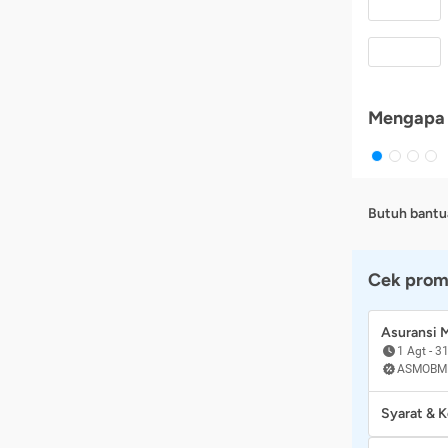
Mengapa 
Butuh bantu
Cek prom
Asuransi
1 Agt
-
31
ASMOBM
Syarat & 