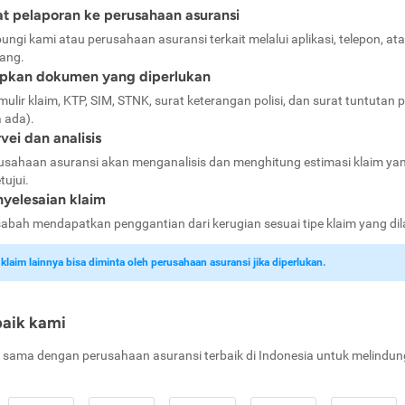
t pelaporan ke perusahaan asuransi
ungi kami atau perusahaan asuransi terkait melalui aplikasi, telepon, at
ang.
apkan dokumen yang diperlukan
mulir klaim, KTP, SIM, STNK, surat keterangan polisi, dan surat tuntutan p
a ada).
vei dan analisis
usahaan asuransi akan menganalisis dan menghitung estimasi klaim ya
tujui.
yelesaian klaim
abah mendapatkan penggantian dari kerugian sesuai tipe klaim yang di
laim lainnya bisa diminta oleh perusahaan asuransi jika diperlukan.
baik kami
 sama dengan perusahaan asuransi terbaik di Indonesia untuk melindun