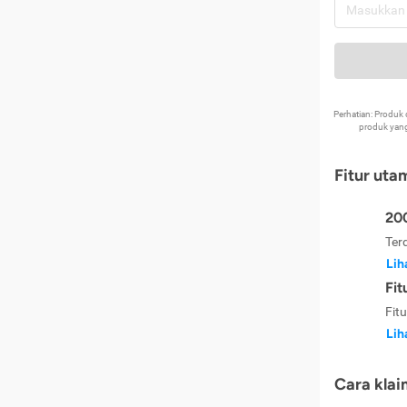
Perhatian: Produ
produk yang
Fitur uta
200
Ter
Lih
Fit
Fit
Lih
Cara klai