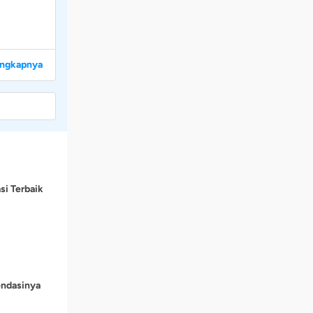
engkapnya
si Terbaik
endasinya