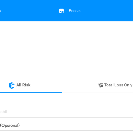
a
Produk
All Risk
Total Loss Only
mobil
(Opsional)