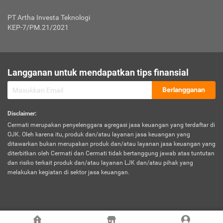
Jenis Kendaraan Non Bus dan Non Truk
0,125% x Rp. 50.000.000,00 = Rp. 62.500,00
Penumpang
0,10% x Rp. 50.000.000,00 = Rp. 50.000,00
PT Artha Investa Teknologi
Untuk Penumpang: 0,10% dari uang 
Tarif Premi atau Kontribusi Minimum = Rp. 300.000,00
KEP-7/PM.21/2021
diri untuk setiap tempat 
Kategori 1
0 s.d.
0,47%
0,56%
Rp125.000.000,-
7.
Tanggung
UP hingga Rp25 juta: 0
Langganan untuk mendapatkan tips finansial
Jawab
Kategori 2
>Rp125.000.000,-
0,63%
0,69%
UP > Rp25 juta s.d. Rp50 ju
Hukum
s.d.
Berlangganan
terhadap
Rp200.000.000,-
UP > Rp50 juta s.d. Rp100 ju
Penumpang
Disclaimer
:
UP > Rp100 juta: ditentukan
Cermati merupakan penyelenggara agregasi jasa keuangan yang terdaftar di
Kategori 3
>Rp200.000.000,-
0,41%
0,46%
Perusahaa
OJK. Oleh karena itu, produk dan/atau layanan jasa keuangan yang
s.d.
ditawarkan bukan merupakan produk dan/atau layanan jasa keuangan yang
Rp400.000.000,-
diterbitkan oleh Cermati dan Cermati tidak bertanggung jawab atas tuntutan
dan risiko terkait produk dan/atau layanan LJK dan/atau pihak yang
*UP = Uang Pertanggungan
melakukan kegiatan di sektor jasa keuangan.
Kategori 4
>Rp400.000.000,-
0,25%
0,30%
Tabel Tarif Perluasan Banjir Asuransi Mobil*
s.d.
Rp800.000.000,-
©
2026
Cermati. All Rights Reserved.
No
Wilayah
Tarif Premi atau Kontribusi