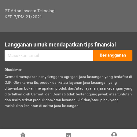
Jenis Kendaraan Non Bus dan Non Truk
0,125% x Rp. 50.000.000,00 = Rp. 62.500,00
Penumpang
0,10% x Rp. 50.000.000,00 = Rp. 50.000,00
PT Artha Investa Teknologi
Untuk Penumpang: 0,10% dari uang 
Tarif Premi atau Kontribusi Minimum = Rp. 300.000,00
KEP-7/PM.21/2021
diri untuk setiap tempat 
Kategori 1
0 s.d.
0,47%
0,56%
Rp125.000.000,-
7.
Tanggung
UP hingga Rp25 juta: 0
Langganan untuk mendapatkan tips finansial
Jawab
Kategori 2
>Rp125.000.000,-
0,63%
0,69%
UP > Rp25 juta s.d. Rp50 ju
Hukum
s.d.
Berlangganan
terhadap
Rp200.000.000,-
UP > Rp50 juta s.d. Rp100 ju
Penumpang
Disclaimer
:
UP > Rp100 juta: ditentukan
Cermati merupakan penyelenggara agregasi jasa keuangan yang terdaftar di
Kategori 3
>Rp200.000.000,-
0,41%
0,46%
Perusahaa
OJK. Oleh karena itu, produk dan/atau layanan jasa keuangan yang
s.d.
ditawarkan bukan merupakan produk dan/atau layanan jasa keuangan yang
Rp400.000.000,-
diterbitkan oleh Cermati dan Cermati tidak bertanggung jawab atas tuntutan
dan risiko terkait produk dan/atau layanan LJK dan/atau pihak yang
*UP = Uang Pertanggungan
melakukan kegiatan di sektor jasa keuangan.
Kategori 4
>Rp400.000.000,-
0,25%
0,30%
Tabel Tarif Perluasan Banjir Asuransi Mobil*
s.d.
Rp800.000.000,-
©
2026
Cermati. All Rights Reserved.
No
Wilayah
Tarif Premi atau Kontribusi