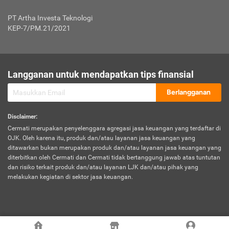
Jenis Kendaraan Non Bus dan Non Truk
0,125% x Rp. 50.000.000,00 = Rp. 62.500,00
Penumpang
0,10% x Rp. 50.000.000,00 = Rp. 50.000,00
PT Artha Investa Teknologi
Untuk Penumpang: 0,10% dari uang 
Tarif Premi atau Kontribusi Minimum = Rp. 300.000,00
KEP-7/PM.21/2021
diri untuk setiap tempat 
Kategori 1
0 s.d.
0,47%
0,56%
Rp125.000.000,-
7.
Tanggung
UP hingga Rp25 juta: 0
Langganan untuk mendapatkan tips finansial
Jawab
Kategori 2
>Rp125.000.000,-
0,63%
0,69%
UP > Rp25 juta s.d. Rp50 ju
Hukum
s.d.
Berlangganan
terhadap
Rp200.000.000,-
UP > Rp50 juta s.d. Rp100 ju
Penumpang
Disclaimer
:
UP > Rp100 juta: ditentukan
Cermati merupakan penyelenggara agregasi jasa keuangan yang terdaftar di
Kategori 3
>Rp200.000.000,-
0,41%
0,46%
Perusahaa
OJK. Oleh karena itu, produk dan/atau layanan jasa keuangan yang
s.d.
ditawarkan bukan merupakan produk dan/atau layanan jasa keuangan yang
Rp400.000.000,-
diterbitkan oleh Cermati dan Cermati tidak bertanggung jawab atas tuntutan
dan risiko terkait produk dan/atau layanan LJK dan/atau pihak yang
*UP = Uang Pertanggungan
melakukan kegiatan di sektor jasa keuangan.
Kategori 4
>Rp400.000.000,-
0,25%
0,30%
Tabel Tarif Perluasan Banjir Asuransi Mobil*
s.d.
Rp800.000.000,-
©
2026
Cermati. All Rights Reserved.
No
Wilayah
Tarif Premi atau Kontribusi