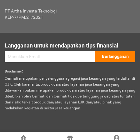
Jenis Kendaraan Non Bus dan Non Truk
0,125% x Rp. 50.000.000,00 = Rp. 62.500,00
Penumpang
0,10% x Rp. 50.000.000,00 = Rp. 50.000,00
PT Artha Investa Teknologi
Untuk Penumpang: 0,10% dari uang 
Tarif Premi atau Kontribusi Minimum = Rp. 300.000,00
KEP-7/PM.21/2021
diri untuk setiap tempat 
Kategori 1
0 s.d.
0,47%
0,56%
Rp125.000.000,-
7.
Tanggung
UP hingga Rp25 juta: 0
Langganan untuk mendapatkan tips finansial
Jawab
Kategori 2
>Rp125.000.000,-
0,63%
0,69%
UP > Rp25 juta s.d. Rp50 ju
Hukum
s.d.
Berlangganan
terhadap
Rp200.000.000,-
UP > Rp50 juta s.d. Rp100 ju
Penumpang
Disclaimer
:
UP > Rp100 juta: ditentukan
Cermati merupakan penyelenggara agregasi jasa keuangan yang terdaftar di
Kategori 3
>Rp200.000.000,-
0,41%
0,46%
Perusahaa
OJK. Oleh karena itu, produk dan/atau layanan jasa keuangan yang
s.d.
ditawarkan bukan merupakan produk dan/atau layanan jasa keuangan yang
Rp400.000.000,-
diterbitkan oleh Cermati dan Cermati tidak bertanggung jawab atas tuntutan
dan risiko terkait produk dan/atau layanan LJK dan/atau pihak yang
*UP = Uang Pertanggungan
melakukan kegiatan di sektor jasa keuangan.
Kategori 4
>Rp400.000.000,-
0,25%
0,30%
Tabel Tarif Perluasan Banjir Asuransi Mobil*
s.d.
Rp800.000.000,-
©
2026
Cermati. All Rights Reserved.
No
Wilayah
Tarif Premi atau Kontribusi