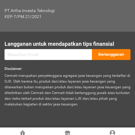
Jenis Kendaraan Non Bus dan Non Truk
0,125% x Rp. 50.000.000,00 = Rp. 62.500,00
Penumpang
0,10% x Rp. 50.000.000,00 = Rp. 50.000,00
PT Artha Investa Teknologi
Untuk Penumpang: 0,10% dari uang 
Tarif Premi atau Kontribusi Minimum = Rp. 300.000,00
KEP-7/PM.21/2021
diri untuk setiap tempat 
Kategori 1
0 s.d.
0,47%
0,56%
Rp125.000.000,-
7.
Tanggung
UP hingga Rp25 juta: 0
Langganan untuk mendapatkan tips finansial
Jawab
Kategori 2
>Rp125.000.000,-
0,63%
0,69%
UP > Rp25 juta s.d. Rp50 ju
Hukum
s.d.
Berlangganan
terhadap
Rp200.000.000,-
UP > Rp50 juta s.d. Rp100 ju
Penumpang
Disclaimer
:
UP > Rp100 juta: ditentukan
Cermati merupakan penyelenggara agregasi jasa keuangan yang terdaftar di
Kategori 3
>Rp200.000.000,-
0,41%
0,46%
Perusahaa
OJK. Oleh karena itu, produk dan/atau layanan jasa keuangan yang
s.d.
ditawarkan bukan merupakan produk dan/atau layanan jasa keuangan yang
Rp400.000.000,-
diterbitkan oleh Cermati dan Cermati tidak bertanggung jawab atas tuntutan
dan risiko terkait produk dan/atau layanan LJK dan/atau pihak yang
*UP = Uang Pertanggungan
melakukan kegiatan di sektor jasa keuangan.
Kategori 4
>Rp400.000.000,-
0,25%
0,30%
Tabel Tarif Perluasan Banjir Asuransi Mobil*
s.d.
Rp800.000.000,-
©
2026
Cermati. All Rights Reserved.
No
Wilayah
Tarif Premi atau Kontribusi