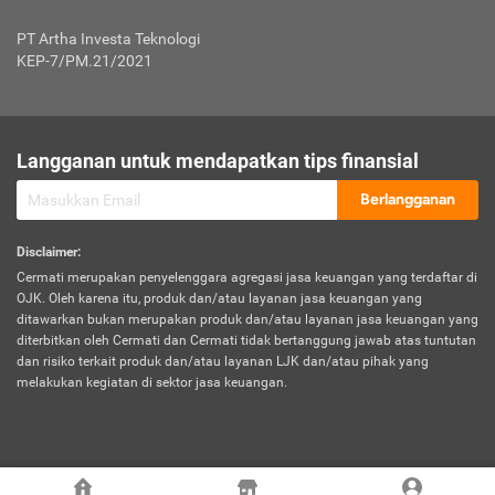
Jenis Kendaraan Non Bus dan Non Truk
0,125% x Rp. 50.000.000,00 = Rp. 62.500,00
Penumpang
0,10% x Rp. 50.000.000,00 = Rp. 50.000,00
PT Artha Investa Teknologi
Untuk Penumpang: 0,10% dari uang 
Tarif Premi atau Kontribusi Minimum = Rp. 300.000,00
KEP-7/PM.21/2021
diri untuk setiap tempat 
Kategori 1
0 s.d.
0,47%
0,56%
Rp125.000.000,-
7.
Tanggung
UP hingga Rp25 juta: 0
Langganan untuk mendapatkan tips finansial
Jawab
Kategori 2
>Rp125.000.000,-
0,63%
0,69%
UP > Rp25 juta s.d. Rp50 ju
Hukum
s.d.
Berlangganan
terhadap
Rp200.000.000,-
UP > Rp50 juta s.d. Rp100 ju
Penumpang
Disclaimer
:
UP > Rp100 juta: ditentukan
Cermati merupakan penyelenggara agregasi jasa keuangan yang terdaftar di
Kategori 3
>Rp200.000.000,-
0,41%
0,46%
Perusahaa
OJK. Oleh karena itu, produk dan/atau layanan jasa keuangan yang
s.d.
ditawarkan bukan merupakan produk dan/atau layanan jasa keuangan yang
Rp400.000.000,-
diterbitkan oleh Cermati dan Cermati tidak bertanggung jawab atas tuntutan
dan risiko terkait produk dan/atau layanan LJK dan/atau pihak yang
*UP = Uang Pertanggungan
melakukan kegiatan di sektor jasa keuangan.
Kategori 4
>Rp400.000.000,-
0,25%
0,30%
Tabel Tarif Perluasan Banjir Asuransi Mobil*
s.d.
Rp800.000.000,-
©
2026
Cermati. All Rights Reserved.
No
Wilayah
Tarif Premi atau Kontribusi