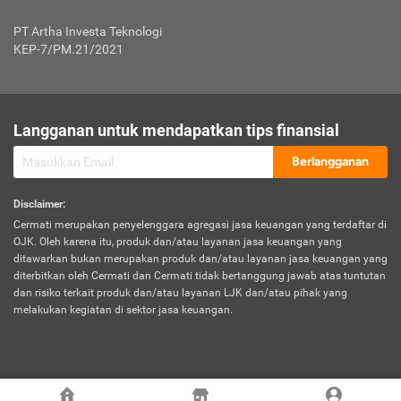
Jenis Kendaraan Non Bus dan Non Truk
0,125% x Rp. 50.000.000,00 = Rp. 62.500,00
Penumpang
0,10% x Rp. 50.000.000,00 = Rp. 50.000,00
PT Artha Investa Teknologi
Untuk Penumpang: 0,10% dari uang 
Tarif Premi atau Kontribusi Minimum = Rp. 300.000,00
KEP-7/PM.21/2021
diri untuk setiap tempat 
Kategori 1
0 s.d.
0,47%
0,56%
Rp125.000.000,-
7.
Tanggung
UP hingga Rp25 juta: 0
Langganan untuk mendapatkan tips finansial
Jawab
Kategori 2
>Rp125.000.000,-
0,63%
0,69%
UP > Rp25 juta s.d. Rp50 ju
Hukum
s.d.
Berlangganan
terhadap
Rp200.000.000,-
UP > Rp50 juta s.d. Rp100 ju
Penumpang
Disclaimer
:
UP > Rp100 juta: ditentukan
Cermati merupakan penyelenggara agregasi jasa keuangan yang terdaftar di
Kategori 3
>Rp200.000.000,-
0,41%
0,46%
Perusahaa
OJK. Oleh karena itu, produk dan/atau layanan jasa keuangan yang
s.d.
ditawarkan bukan merupakan produk dan/atau layanan jasa keuangan yang
Rp400.000.000,-
diterbitkan oleh Cermati dan Cermati tidak bertanggung jawab atas tuntutan
dan risiko terkait produk dan/atau layanan LJK dan/atau pihak yang
*UP = Uang Pertanggungan
melakukan kegiatan di sektor jasa keuangan.
Kategori 4
>Rp400.000.000,-
0,25%
0,30%
Tabel Tarif Perluasan Banjir Asuransi Mobil*
s.d.
Rp800.000.000,-
©
2026
Cermati. All Rights Reserved.
No
Wilayah
Tarif Premi atau Kontribusi