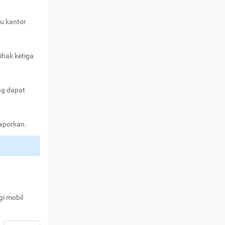
au kantor
ihak ketiga
ng dapat
laporkan.
gi mobil