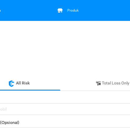
a
Produk
All Risk
Total Loss Only
mobil
(Opsional)