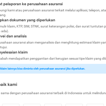
t pelaporan ke perusahaan asuransi
ungi kami atau perusahaan asuransi terkait melalui aplikasi, telepon, at
ang.
apkan dokumen yang diperlukan
mulir klaim, KTP, SIM, STNK, surat keterangan polisi, dan surat tuntutan p
a ada).
vei dan analisis
usahaan asuransi akan menganalisis dan menghitung estimasi klaim ya
tujui.
yelesaian klaim
abah mendapatkan penggantian dari kerugian sesuai tipe klaim yang di
laim lainnya bisa diminta oleh perusahaan asuransi jika diperlukan.
baik kami
 sama dengan perusahaan asuransi terbaik di Indonesia untuk melindun