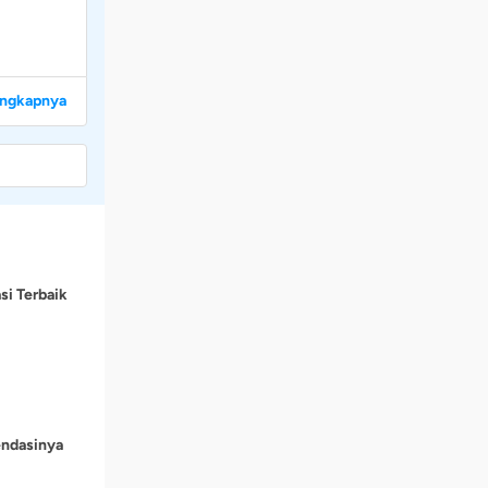
engkapnya
si Terbaik
endasinya