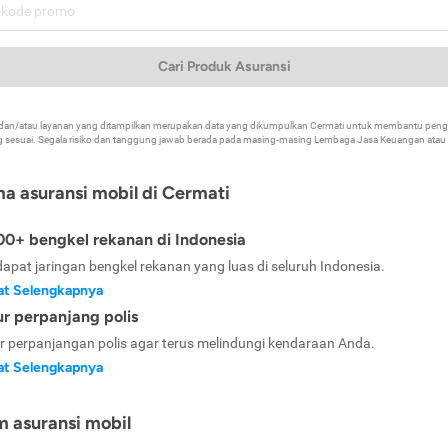
Cari Produk Asuransi
k dan/atau layanan yang ditampilkan merupakan data yang dikumpulkan Cermati untuk membantu p
 sesuai. Segala risiko dan tanggung jawab berada pada masing-masing Lembaga Jasa Keuangan atau mi
ma asuransi mobil di Cermati
0+ bengkel rekanan di Indonesia
dapat jaringan bengkel rekanan yang luas di seluruh Indonesia.
at Selengkapnya
ur perpanjang polis
ur perpanjangan polis agar terus melindungi kendaraan Anda.
at Selengkapnya
m asuransi mobil