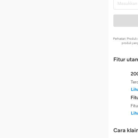
Perhatian: Produ
produk yang
Fitur uta
200
Ter
Lih
Fit
Fit
Lih
Cara klai