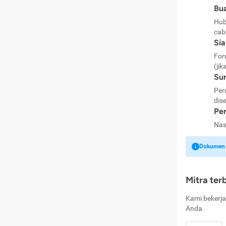
Bua
Hub
cab
Si
For
(jik
Sur
Per
dise
Pen
Nas
Dokumen k
Mitra ter
Kami bekerja
Anda.