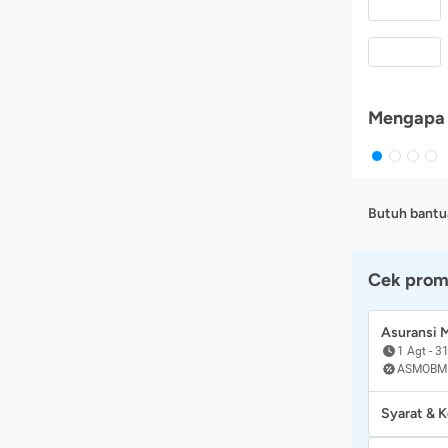
Mengapa 
Butuh bantu
Cek prom
Asuransi
1 Agt
-
31
ASMOBM
Syarat & 