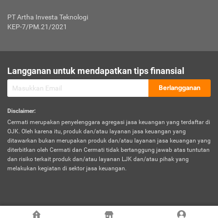
Jenis Kendaraan Non Bus dan Non Truk
0,125% x Rp. 50.000.000,00 = Rp. 62.500,00
Penumpang
0,10% x Rp. 50.000.000,00 = Rp. 50.000,00
PT Artha Investa Teknologi
Untuk Penumpang: 0,10% dari uang 
Tarif Premi atau Kontribusi Minimum = Rp. 300.000,00
KEP-7/PM.21/2021
diri untuk setiap tempat 
Kategori 1
0 s.d.
0,47%
0,56%
Rp125.000.000,-
7.
Tanggung
UP hingga Rp25 juta: 0
Langganan untuk mendapatkan tips finansial
Jawab
Kategori 2
>Rp125.000.000,-
0,63%
0,69%
UP > Rp25 juta s.d. Rp50 ju
Hukum
s.d.
Berlangganan
terhadap
Rp200.000.000,-
UP > Rp50 juta s.d. Rp100 ju
Penumpang
Disclaimer
:
UP > Rp100 juta: ditentukan
Cermati merupakan penyelenggara agregasi jasa keuangan yang terdaftar di
Kategori 3
>Rp200.000.000,-
0,41%
0,46%
Perusahaa
OJK. Oleh karena itu, produk dan/atau layanan jasa keuangan yang
s.d.
ditawarkan bukan merupakan produk dan/atau layanan jasa keuangan yang
Rp400.000.000,-
diterbitkan oleh Cermati dan Cermati tidak bertanggung jawab atas tuntutan
dan risiko terkait produk dan/atau layanan LJK dan/atau pihak yang
*UP = Uang Pertanggungan
melakukan kegiatan di sektor jasa keuangan.
Kategori 4
>Rp400.000.000,-
0,25%
0,30%
Tabel Tarif Perluasan Banjir Asuransi Mobil*
s.d.
Rp800.000.000,-
©
2026
Cermati. All Rights Reserved.
No
Wilayah
Tarif Premi atau Kontribusi