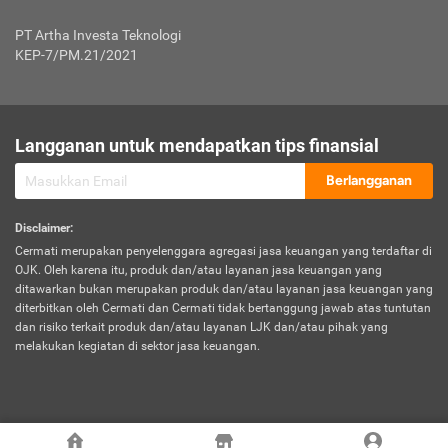
Jenis Kendaraan Non Bus dan Non Truk
0,125% x Rp. 50.000.000,00 = Rp. 62.500,00
Penumpang
0,10% x Rp. 50.000.000,00 = Rp. 50.000,00
PT Artha Investa Teknologi
Untuk Penumpang: 0,10% dari uang 
Tarif Premi atau Kontribusi Minimum = Rp. 300.000,00
KEP-7/PM.21/2021
diri untuk setiap tempat 
Kategori 1
0 s.d.
0,47%
0,56%
Rp125.000.000,-
7.
Tanggung
UP hingga Rp25 juta: 0
Langganan untuk mendapatkan tips finansial
Jawab
Kategori 2
>Rp125.000.000,-
0,63%
0,69%
UP > Rp25 juta s.d. Rp50 ju
Hukum
s.d.
Berlangganan
terhadap
Rp200.000.000,-
UP > Rp50 juta s.d. Rp100 ju
Penumpang
Disclaimer
:
UP > Rp100 juta: ditentukan
Cermati merupakan penyelenggara agregasi jasa keuangan yang terdaftar di
Kategori 3
>Rp200.000.000,-
0,41%
0,46%
Perusahaa
OJK. Oleh karena itu, produk dan/atau layanan jasa keuangan yang
s.d.
ditawarkan bukan merupakan produk dan/atau layanan jasa keuangan yang
Rp400.000.000,-
diterbitkan oleh Cermati dan Cermati tidak bertanggung jawab atas tuntutan
dan risiko terkait produk dan/atau layanan LJK dan/atau pihak yang
*UP = Uang Pertanggungan
melakukan kegiatan di sektor jasa keuangan.
Kategori 4
>Rp400.000.000,-
0,25%
0,30%
Tabel Tarif Perluasan Banjir Asuransi Mobil*
s.d.
Rp800.000.000,-
©
2026
Cermati. All Rights Reserved.
No
Wilayah
Tarif Premi atau Kontribusi