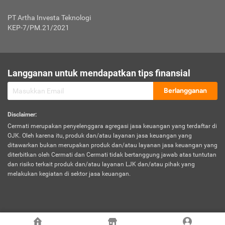
Jenis Kendaraan Non Bus dan Non Truk
0,125% x Rp. 50.000.000,00 = Rp. 62.500,00
Penumpang
0,10% x Rp. 50.000.000,00 = Rp. 50.000,00
PT Artha Investa Teknologi
Untuk Penumpang: 0,10% dari uang 
Tarif Premi atau Kontribusi Minimum = Rp. 300.000,00
KEP-7/PM.21/2021
diri untuk setiap tempat 
Kategori 1
0 s.d.
0,47%
0,56%
Rp125.000.000,-
7.
Tanggung
UP hingga Rp25 juta: 0
Langganan untuk mendapatkan tips finansial
Jawab
Kategori 2
>Rp125.000.000,-
0,63%
0,69%
UP > Rp25 juta s.d. Rp50 ju
Hukum
s.d.
Berlangganan
terhadap
Rp200.000.000,-
UP > Rp50 juta s.d. Rp100 ju
Penumpang
Disclaimer
:
UP > Rp100 juta: ditentukan
Cermati merupakan penyelenggara agregasi jasa keuangan yang terdaftar di
Kategori 3
>Rp200.000.000,-
0,41%
0,46%
Perusahaa
OJK. Oleh karena itu, produk dan/atau layanan jasa keuangan yang
s.d.
ditawarkan bukan merupakan produk dan/atau layanan jasa keuangan yang
Rp400.000.000,-
diterbitkan oleh Cermati dan Cermati tidak bertanggung jawab atas tuntutan
dan risiko terkait produk dan/atau layanan LJK dan/atau pihak yang
*UP = Uang Pertanggungan
melakukan kegiatan di sektor jasa keuangan.
Kategori 4
>Rp400.000.000,-
0,25%
0,30%
Tabel Tarif Perluasan Banjir Asuransi Mobil*
s.d.
Rp800.000.000,-
©
2026
Cermati. All Rights Reserved.
No
Wilayah
Tarif Premi atau Kontribusi