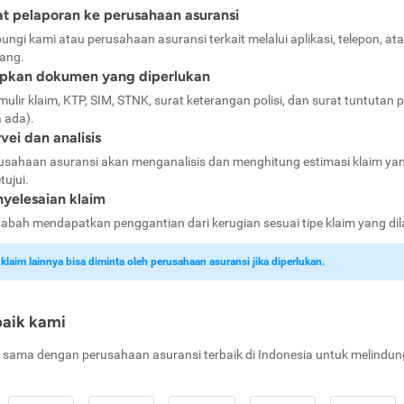
t pelaporan ke perusahaan asuransi
ungi kami atau perusahaan asuransi terkait melalui aplikasi, telepon, at
ang.
apkan dokumen yang diperlukan
mulir klaim, KTP, SIM, STNK, surat keterangan polisi, dan surat tuntutan p
a ada).
vei dan analisis
usahaan asuransi akan menganalisis dan menghitung estimasi klaim ya
tujui.
yelesaian klaim
abah mendapatkan penggantian dari kerugian sesuai tipe klaim yang di
laim lainnya bisa diminta oleh perusahaan asuransi jika diperlukan.
baik kami
 sama dengan perusahaan asuransi terbaik di Indonesia untuk melindun