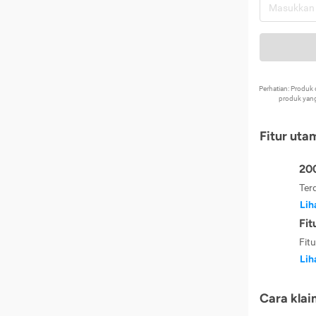
Perhatian: Produ
produk yang
Fitur uta
200
Ter
Lih
Fit
Fit
Lih
Cara klai