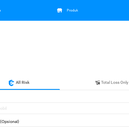
a
Produk
All Risk
Total Loss Only
mobil
(Opsional)