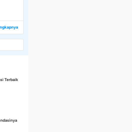
engkapnya
si Terbaik
endasinya