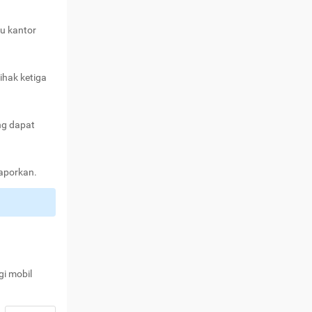
au kantor
ihak ketiga
ng dapat
laporkan.
gi mobil