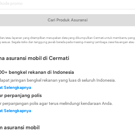
Cari Produk Asuransi
k dan/atau layanan yang ditampilkan merupakan data yang dikumpulkan Cermati untuk membantu p
 sesuai. Segala risiko dan tanggung jawab berada pada masing-masing Lembaga Jasa Keuangan atau mi
ma asuransi mobil di Cermati
0+ bengkel rekanan di Indonesia
dapat jaringan bengkel rekanan yang luas di seluruh Indonesia.
at Selengkapnya
ur perpanjang polis
ur perpanjangan polis agar terus melindungi kendaraan Anda.
at Selengkapnya
m asuransi mobil