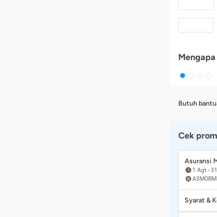
Mengapa 
Butuh bantu
Cek prom
Asuransi
1 Agt
-
31
ASMOBM
Syarat & 