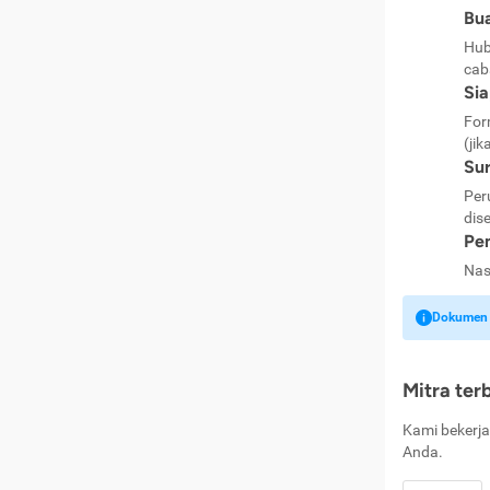
Bua
Hub
cab
Si
For
(jik
Sur
Per
dise
Pen
Nas
Dokumen k
Mitra ter
Kami bekerja
Anda.