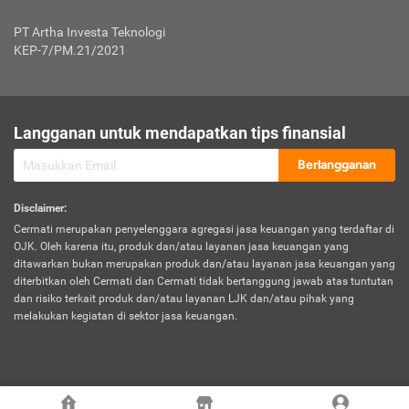
Jenis Kendaraan Non Bus dan Non Truk
0,125% x Rp. 50.000.000,00 = Rp. 62.500,00
Penumpang
0,10% x Rp. 50.000.000,00 = Rp. 50.000,00
PT Artha Investa Teknologi
Untuk Penumpang: 0,10% dari uang 
Tarif Premi atau Kontribusi Minimum = Rp. 300.000,00
KEP-7/PM.21/2021
diri untuk setiap tempat 
Kategori 1
0 s.d.
0,47%
0,56%
Rp125.000.000,-
7.
Tanggung
UP hingga Rp25 juta: 0
Langganan untuk mendapatkan tips finansial
Jawab
Kategori 2
>Rp125.000.000,-
0,63%
0,69%
UP > Rp25 juta s.d. Rp50 ju
Hukum
s.d.
Berlangganan
terhadap
Rp200.000.000,-
UP > Rp50 juta s.d. Rp100 ju
Penumpang
Disclaimer
:
UP > Rp100 juta: ditentukan
Cermati merupakan penyelenggara agregasi jasa keuangan yang terdaftar di
Kategori 3
>Rp200.000.000,-
0,41%
0,46%
Perusahaa
OJK. Oleh karena itu, produk dan/atau layanan jasa keuangan yang
s.d.
ditawarkan bukan merupakan produk dan/atau layanan jasa keuangan yang
Rp400.000.000,-
diterbitkan oleh Cermati dan Cermati tidak bertanggung jawab atas tuntutan
dan risiko terkait produk dan/atau layanan LJK dan/atau pihak yang
*UP = Uang Pertanggungan
melakukan kegiatan di sektor jasa keuangan.
Kategori 4
>Rp400.000.000,-
0,25%
0,30%
Tabel Tarif Perluasan Banjir Asuransi Mobil*
s.d.
Rp800.000.000,-
©
2026
Cermati. All Rights Reserved.
No
Wilayah
Tarif Premi atau Kontribusi