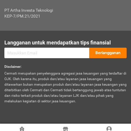
Jenis Kendaraan Non Bus dan Non Truk
0,125% x Rp. 50.000.000,00 = Rp. 62.500,00
Penumpang
0,10% x Rp. 50.000.000,00 = Rp. 50.000,00
PT Artha Investa Teknologi
Untuk Penumpang: 0,10% dari uang 
Tarif Premi atau Kontribusi Minimum = Rp. 300.000,00
KEP-7/PM.21/2021
diri untuk setiap tempat 
Kategori 1
0 s.d.
0,47%
0,56%
Rp125.000.000,-
7.
Tanggung
UP hingga Rp25 juta: 0
Langganan untuk mendapatkan tips finansial
Jawab
Kategori 2
>Rp125.000.000,-
0,63%
0,69%
UP > Rp25 juta s.d. Rp50 ju
Hukum
s.d.
Berlangganan
terhadap
Rp200.000.000,-
UP > Rp50 juta s.d. Rp100 ju
Penumpang
Disclaimer
:
UP > Rp100 juta: ditentukan
Cermati merupakan penyelenggara agregasi jasa keuangan yang terdaftar di
Kategori 3
>Rp200.000.000,-
0,41%
0,46%
Perusahaa
OJK. Oleh karena itu, produk dan/atau layanan jasa keuangan yang
s.d.
ditawarkan bukan merupakan produk dan/atau layanan jasa keuangan yang
Rp400.000.000,-
diterbitkan oleh Cermati dan Cermati tidak bertanggung jawab atas tuntutan
dan risiko terkait produk dan/atau layanan LJK dan/atau pihak yang
*UP = Uang Pertanggungan
melakukan kegiatan di sektor jasa keuangan.
Kategori 4
>Rp400.000.000,-
0,25%
0,30%
Tabel Tarif Perluasan Banjir Asuransi Mobil*
s.d.
Rp800.000.000,-
©
2026
Cermati. All Rights Reserved.
No
Wilayah
Tarif Premi atau Kontribusi