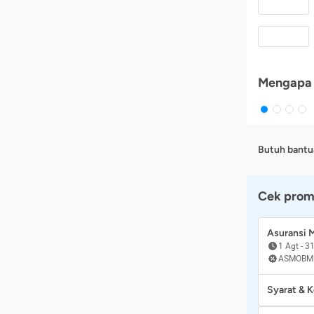
Mengapa 
Butuh bantu
Cek prom
Asuransi
1 Agt
-
31
ASMOBM
Syarat & 