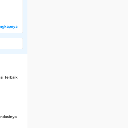
engkapnya
si Terbaik
endasinya