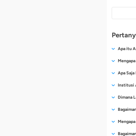
Pertany
Apa itu A
Asuransi 
Mengapa 
mobil yan
WHO menca
Apa Saja
untuk pen
jantung k
kerusaka
Jika And
Institusi
109.038 k
beberapa 
kecelakaan
Seperti l
Dimana L
jalanan, 
Perlin
berbagai 
berkendar
mendap
Setiap In
Bagaimana
simulasi 
Ganti 
menangani
Risiko t
pencur
Perkemban
Asuran
Mengapa 
bengkel r
namun ris
besar 
Asuran
asuransi 
ditawark
Ini yang 
diderit
Ada beber
Asurans
Bagaiman