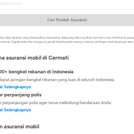
Cari Produk Asuransi
k dan/atau layanan yang ditampilkan merupakan data yang dikumpulkan Cermati untuk membantu p
 sesuai. Segala risiko dan tanggung jawab berada pada masing-masing Lembaga Jasa Keuangan atau mi
ma asuransi mobil di Cermati
0+ bengkel rekanan di Indonesia
dapat jaringan bengkel rekanan yang luas di seluruh Indonesia.
at Selengkapnya
ur perpanjang polis
ur perpanjangan polis agar terus melindungi kendaraan Anda.
at Selengkapnya
m asuransi mobil