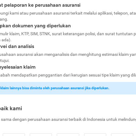
t pelaporan ke perusahaan asuransi
ungi kami atau perusahaan asuransi terkait melalui aplikasi, telepon, at
ang.
apkan dokumen yang diperlukan
mulir klaim, KTP, SIM, STNK, surat keterangan polisi, dan surat tuntutan p
a ada).
vei dan analisis
usahaan asuransi akan menganalisis dan menghitung estimasi klaim ya
tujui.
yelesaian klaim
abah mendapatkan penggantian dari kerugian sesuai tipe klaim yang di
laim lainnya bisa diminta oleh perusahaan asuransi jika diperlukan.
baik kami
 sama dengan perusahaan asuransi terbaik di Indonesia untuk melindun