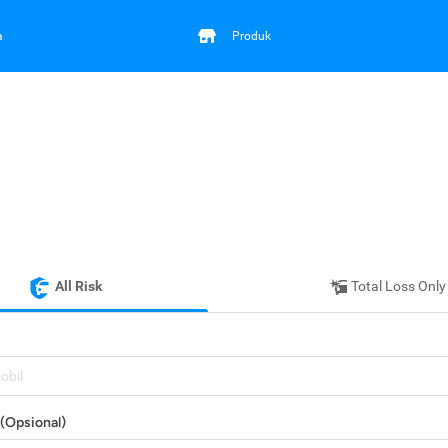
a
Produk
All Risk
Total Loss Only
mobil
(Opsional)