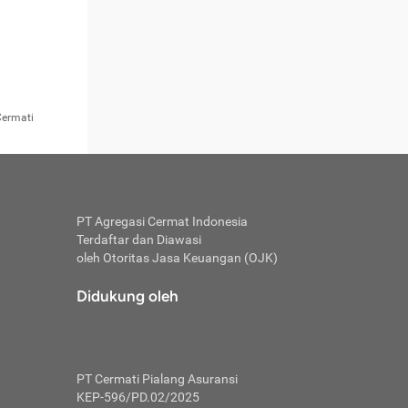
an
a mobil
an masalah
 rendah
alam Tabel
ra umum,
uasan yang
arkan umur
n perincian
ngkan TLO,
n klaim
iga
san
Anda miliki
ahkan
n nilai
nakan biaya
ya memilih all
penghitungan
Cermati
mengambil
risiko’.
WILAYAH 3
isk. Mobil
 risiko
si all risk
ai dari
 risk
ndaraan "B"
ee biasanya
a jenis
sebuah
 perluasan
n huru-hara
 atau 15
inan
ayarkan
uransi untuk
uhan (0,35%
as
Batas
Batas
i all risk
mengalami
risk dan
as
Bawah
Atas
raturan
PT Agregasi Cermat Indonesia
ng diperoleh
000,- = Rp.
Terdaftar dan Diawasi
sebelum
aik memilih
endiri
oleh Otoritas Jasa Keuangan (OJK)
unakan
lu dicermati.
 biaya
 sesuatunya
ing lalu
Didukung oleh
hitungan di
hari dan
saku 3 kali
9%
2,53%
2,78%
Wilayah) +
enetapkan
ve
TLO
mi masih
h) sebesar
 mobil TLO
kan.
dari
ebingungan.
 polis
PT Cermati Pialang Asuransi
.000.-
2%
2,69%
2,96%
 tertentu
KEP-596/PD.02/2025
 Ingin yang
k Cermat