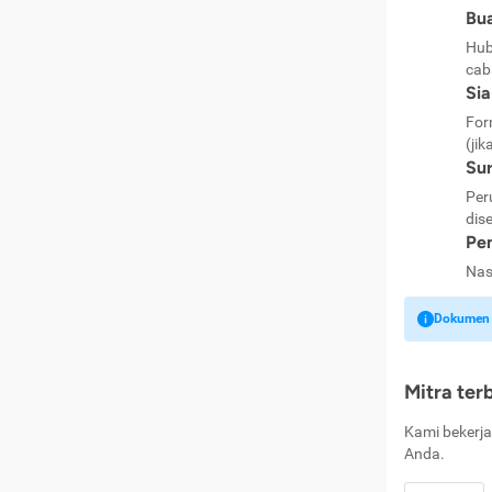
Bua
Hub
cab
Si
For
(jik
Sur
Per
dise
Pen
Nas
Dokumen k
Mitra ter
Kami bekerja
Anda.