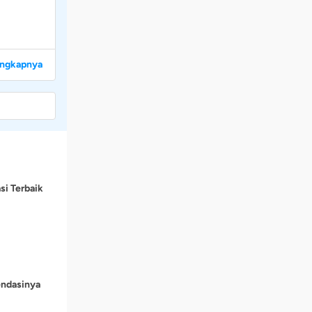
engkapnya
si Terbaik
endasinya