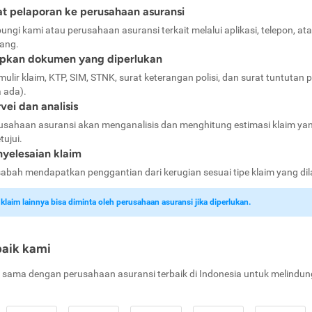
t pelaporan ke perusahaan asuransi
ungi kami atau perusahaan asuransi terkait melalui aplikasi, telepon, at
ang.
apkan dokumen yang diperlukan
mulir klaim, KTP, SIM, STNK, surat keterangan polisi, dan surat tuntutan p
a ada).
vei dan analisis
usahaan asuransi akan menganalisis dan menghitung estimasi klaim ya
tujui.
yelesaian klaim
abah mendapatkan penggantian dari kerugian sesuai tipe klaim yang di
laim lainnya bisa diminta oleh perusahaan asuransi jika diperlukan.
baik kami
 sama dengan perusahaan asuransi terbaik di Indonesia untuk melindun