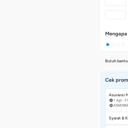
Mengapa 
Butuh bantu
Cek prom
Asuransi
1 Agt
-
31
ASMOBM
Syarat & 