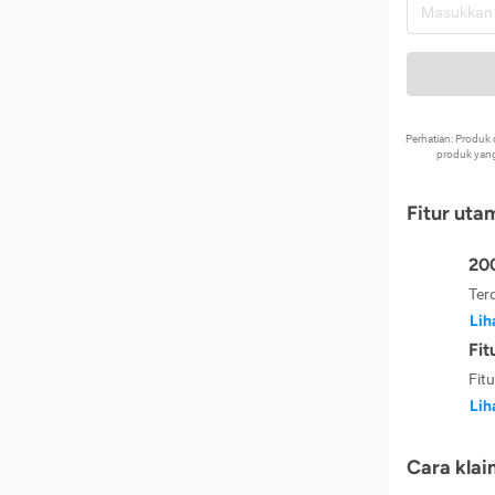
Perhatian: Produ
produk yang
Fitur uta
200
Ter
Lih
Fit
Fit
Lih
Cara klai