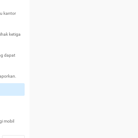
au kantor
ihak ketiga
ng dapat
laporkan.
gi mobil