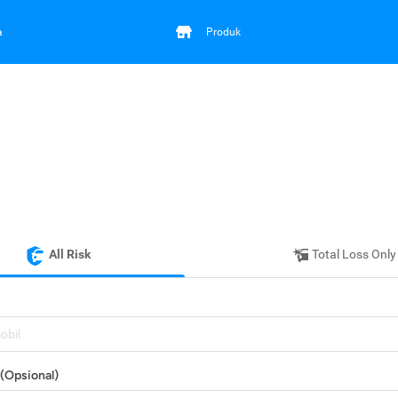
a
Produk
All Risk
Total Loss Only
mobil
(Opsional)