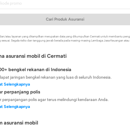
Cari Produk Asuransi
k dan/atau layanan yang ditampilkan merupakan data yang dikumpulkan Cermati untuk membantu p
 sesuai. Segala risiko dan tanggung jawab berada pada masing-masing Lembaga Jasa Keuangan atau mi
ma asuransi mobil di Cermati
0+ bengkel rekanan di Indonesia
dapat jaringan bengkel rekanan yang luas di seluruh Indonesia.
at Selengkapnya
ur perpanjang polis
ur perpanjangan polis agar terus melindungi kendaraan Anda.
at Selengkapnya
m asuransi mobil