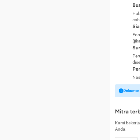
Bua
Hub
cab
Si
For
(jik
Sur
Per
dise
Pen
Nas
Dokumen k
Mitra ter
Kami bekerja
Anda.