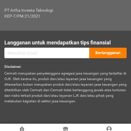
Jenis Kendaraan Non Bus dan Non Truk
0,125% x Rp. 50.000.000,00 = Rp. 62.500,00
Penumpang
0,10% x Rp. 50.000.000,00 = Rp. 50.000,00
PT Artha Investa Teknologi
Untuk Penumpang: 0,10% dari uang 
Tarif Premi atau Kontribusi Minimum = Rp. 300.000,00
KEP-7/PM.21/2021
diri untuk setiap tempat 
Kategori 1
0 s.d.
0,47%
0,56%
Rp125.000.000,-
7.
Tanggung
UP hingga Rp25 juta: 0
Langganan untuk mendapatkan tips finansial
Jawab
Kategori 2
>Rp125.000.000,-
0,63%
0,69%
UP > Rp25 juta s.d. Rp50 ju
Hukum
s.d.
Berlangganan
terhadap
Rp200.000.000,-
UP > Rp50 juta s.d. Rp100 ju
Penumpang
Disclaimer
:
UP > Rp100 juta: ditentukan
Cermati merupakan penyelenggara agregasi jasa keuangan yang terdaftar di
Kategori 3
>Rp200.000.000,-
0,41%
0,46%
Perusahaa
OJK. Oleh karena itu, produk dan/atau layanan jasa keuangan yang
s.d.
ditawarkan bukan merupakan produk dan/atau layanan jasa keuangan yang
Rp400.000.000,-
diterbitkan oleh Cermati dan Cermati tidak bertanggung jawab atas tuntutan
dan risiko terkait produk dan/atau layanan LJK dan/atau pihak yang
*UP = Uang Pertanggungan
melakukan kegiatan di sektor jasa keuangan.
Kategori 4
>Rp400.000.000,-
0,25%
0,30%
Tabel Tarif Perluasan Banjir Asuransi Mobil*
s.d.
Rp800.000.000,-
©
2026
Cermati. All Rights Reserved.
No
Wilayah
Tarif Premi atau Kontribusi