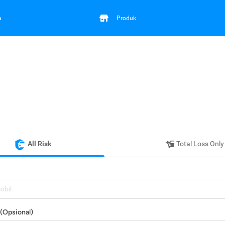
a
Produk
All Risk
Total Loss Only
mobil
(Opsional)