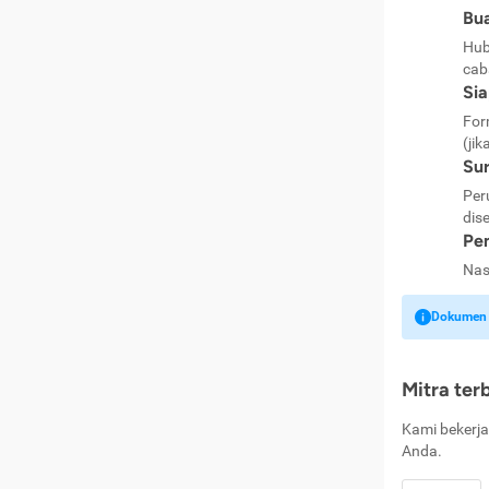
Bua
Hub
cab
Si
For
(jik
Sur
Per
dise
Pen
Nas
Dokumen k
Mitra ter
Kami bekerja
Anda.