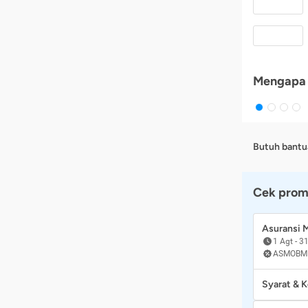
Mengapa 
Butuh bantu
Cek prom
Asuransi
1 Agt
-
31
ASMOBM
Syarat & 