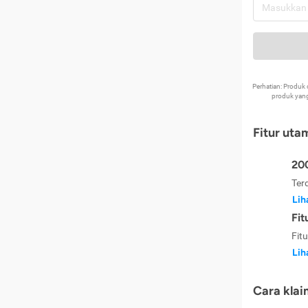
Perhatian: Produ
produk yang
Fitur uta
200
Ter
Lih
Fit
Fit
Lih
Cara klai