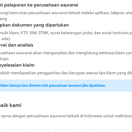
t pelaporan ke perusahaan asuransi
ungi kami atau perusahaan asuransi terkait melalui aplikasi, telepon, at
ang.
apkan dokumen yang diperlukan
mulir klaim, KTP, SIM, STNK, surat keterangan polisi, dan surat tuntutan p
a ada).
vei dan analisis
usahaan asuransi akan menganalisis dan menghitung estimasi klaim ya
tujui.
yelesaian klaim
abah mendapatkan penggantian dari kerugian sesuai tipe klaim yang di
laim lainnya bisa diminta oleh perusahaan asuransi jika diperlukan.
baik kami
 sama dengan perusahaan asuransi terbaik di Indonesia untuk melindun