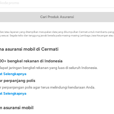
Cari Produk Asuransi
k dan/atau layanan yang ditampilkan merupakan data yang dikumpulkan Cermati untuk membantu p
 sesuai. Segala risiko dan tanggung jawab berada pada masing-masing Lembaga Jasa Keuangan atau mi
ma asuransi mobil di Cermati
0+ bengkel rekanan di Indonesia
dapat jaringan bengkel rekanan yang luas di seluruh Indonesia.
at Selengkapnya
ur perpanjang polis
ur perpanjangan polis agar terus melindungi kendaraan Anda.
at Selengkapnya
m asuransi mobil