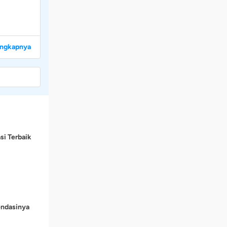
engkapnya
si Terbaik
endasinya