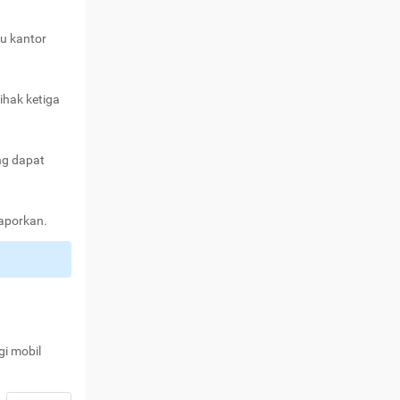
au kantor
ihak ketiga
ng dapat
laporkan.
gi mobil