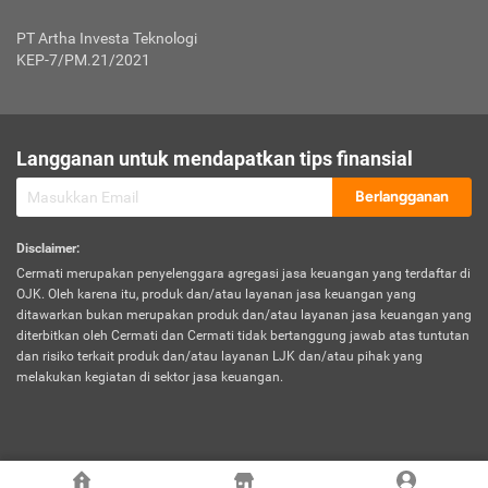
Jenis Kendaraan Non Bus dan Non Truk
0,125% x Rp. 50.000.000,00 = Rp. 62.500,00
Penumpang
0,10% x Rp. 50.000.000,00 = Rp. 50.000,00
PT Artha Investa Teknologi
Untuk Penumpang: 0,10% dari uang 
Tarif Premi atau Kontribusi Minimum = Rp. 300.000,00
KEP-7/PM.21/2021
diri untuk setiap tempat 
Kategori 1
0 s.d.
0,47%
0,56%
Rp125.000.000,-
7.
Tanggung
UP hingga Rp25 juta: 0
Langganan untuk mendapatkan tips finansial
Jawab
Kategori 2
>Rp125.000.000,-
0,63%
0,69%
UP > Rp25 juta s.d. Rp50 ju
Hukum
s.d.
Berlangganan
terhadap
Rp200.000.000,-
UP > Rp50 juta s.d. Rp100 ju
Penumpang
Disclaimer
:
UP > Rp100 juta: ditentukan
Cermati merupakan penyelenggara agregasi jasa keuangan yang terdaftar di
Kategori 3
>Rp200.000.000,-
0,41%
0,46%
Perusahaa
OJK. Oleh karena itu, produk dan/atau layanan jasa keuangan yang
s.d.
ditawarkan bukan merupakan produk dan/atau layanan jasa keuangan yang
Rp400.000.000,-
diterbitkan oleh Cermati dan Cermati tidak bertanggung jawab atas tuntutan
dan risiko terkait produk dan/atau layanan LJK dan/atau pihak yang
*UP = Uang Pertanggungan
melakukan kegiatan di sektor jasa keuangan.
Kategori 4
>Rp400.000.000,-
0,25%
0,30%
Tabel Tarif Perluasan Banjir Asuransi Mobil*
s.d.
Rp800.000.000,-
©
2026
Cermati. All Rights Reserved.
No
Wilayah
Tarif Premi atau Kontribusi