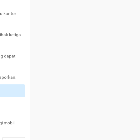
au kantor
ihak ketiga
ng dapat
laporkan.
gi mobil