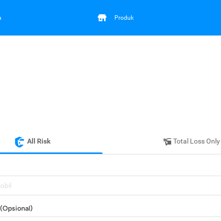
a
Produk
All Risk
Total Loss Only
mobil
(Opsional)