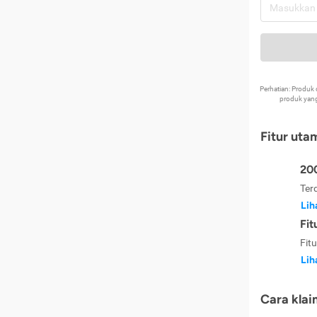
Perhatian: Produ
produk yang
Fitur uta
200
Ter
Lih
Fit
Fit
Lih
Cara klai