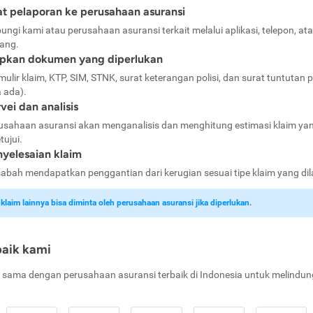
t pelaporan ke perusahaan asuransi
ungi kami atau perusahaan asuransi terkait melalui aplikasi, telepon, at
ang.
apkan dokumen yang diperlukan
mulir klaim, KTP, SIM, STNK, surat keterangan polisi, dan surat tuntutan p
a ada).
vei dan analisis
usahaan asuransi akan menganalisis dan menghitung estimasi klaim ya
tujui.
yelesaian klaim
abah mendapatkan penggantian dari kerugian sesuai tipe klaim yang di
laim lainnya bisa diminta oleh perusahaan asuransi jika diperlukan.
baik kami
 sama dengan perusahaan asuransi terbaik di Indonesia untuk melindun