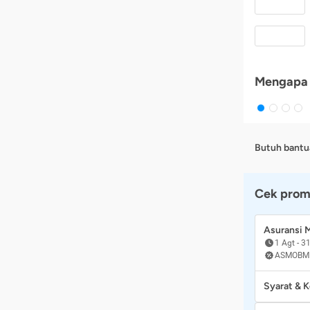
Mengapa 
Butuh bantu
Cek prom
Asuransi
1 Agt
-
31
ASMOBM
Syarat & 