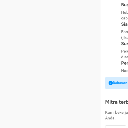
Bua
Hub
cab
Si
For
(jik
Sur
Per
dise
Pen
Nas
Dokumen k
Mitra ter
Kami bekerja
Anda.