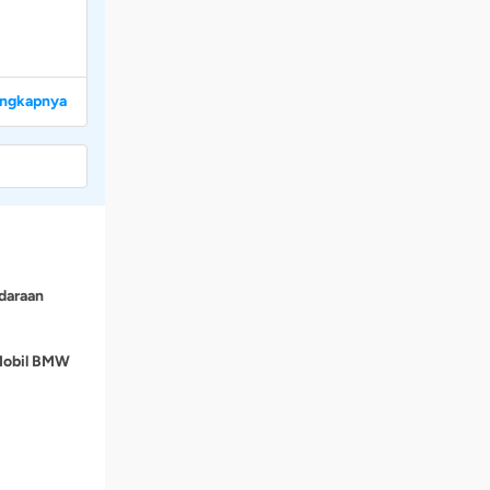
engkapnya
daraan
 Mobil BMW