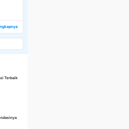
engkapnya
si Terbaik
endasinya