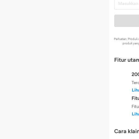
Perhatian: Produ
produk yang
Fitur uta
200
Ter
Lih
Fit
Fit
Lih
Cara klai