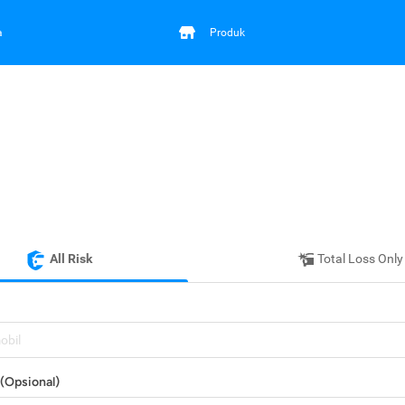
a
Produk
All Risk
Total Loss Only
mobil
(Opsional)