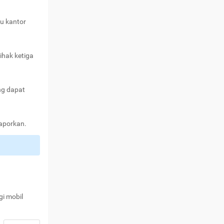
au kantor
ihak ketiga
ng dapat
laporkan.
gi mobil