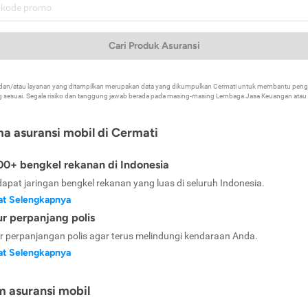
Cari Produk Asuransi
k dan/atau layanan yang ditampilkan merupakan data yang dikumpulkan Cermati untuk membantu p
 sesuai. Segala risiko dan tanggung jawab berada pada masing-masing Lembaga Jasa Keuangan atau mi
ma asuransi mobil di Cermati
0+ bengkel rekanan di Indonesia
dapat jaringan bengkel rekanan yang luas di seluruh Indonesia.
at Selengkapnya
ur perpanjang polis
ur perpanjangan polis agar terus melindungi kendaraan Anda.
at Selengkapnya
m asuransi mobil