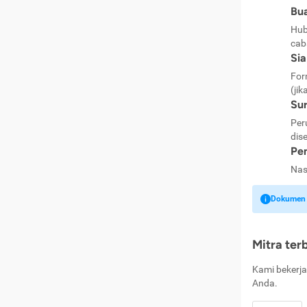
Bua
Hub
cab
Si
For
(jik
Sur
Per
dise
Pen
Nas
Dokumen k
Mitra ter
Kami bekerja
Anda.