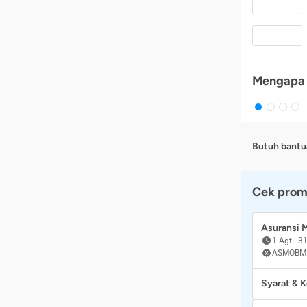
Mengapa 
Butuh bantu
Cek prom
Asuransi
1 Agt
-
31
ASMOBM
Syarat & 