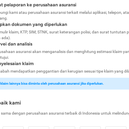
t pelaporan ke perusahaan asuransi
ungi kami atau perusahaan asuransi terkait melalui aplikasi, telepon, at
ang.
apkan dokumen yang diperlukan
mulir klaim, KTP, SIM, STNK, surat keterangan polisi, dan surat tuntutan p
a ada).
vei dan analisis
usahaan asuransi akan menganalisis dan menghitung estimasi klaim ya
tujui.
yelesaian klaim
abah mendapatkan penggantian dari kerugian sesuai tipe klaim yang di
laim lainnya bisa diminta oleh perusahaan asuransi jika diperlukan.
baik kami
 sama dengan perusahaan asuransi terbaik di Indonesia untuk melindun