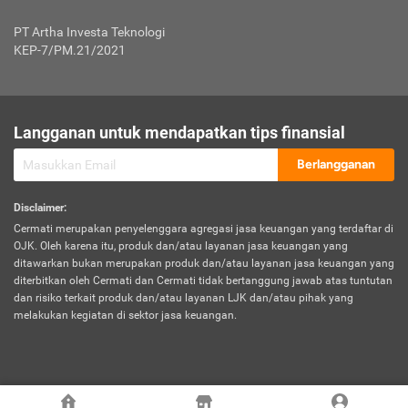
Jenis Kendaraan Non Bus dan Non Truk
0,125% x Rp. 50.000.000,00 = Rp. 62.500,00
Penumpang
0,10% x Rp. 50.000.000,00 = Rp. 50.000,00
PT Artha Investa Teknologi
Untuk Penumpang: 0,10% dari uang 
Tarif Premi atau Kontribusi Minimum = Rp. 300.000,00
KEP-7/PM.21/2021
diri untuk setiap tempat 
Kategori 1
0 s.d.
0,47%
0,56%
Rp125.000.000,-
7.
Tanggung
UP hingga Rp25 juta: 0
Langganan untuk mendapatkan tips finansial
Jawab
Kategori 2
>Rp125.000.000,-
0,63%
0,69%
UP > Rp25 juta s.d. Rp50 ju
Hukum
s.d.
Berlangganan
terhadap
Rp200.000.000,-
UP > Rp50 juta s.d. Rp100 ju
Penumpang
Disclaimer
:
UP > Rp100 juta: ditentukan
Cermati merupakan penyelenggara agregasi jasa keuangan yang terdaftar di
Kategori 3
>Rp200.000.000,-
0,41%
0,46%
Perusahaa
OJK. Oleh karena itu, produk dan/atau layanan jasa keuangan yang
s.d.
ditawarkan bukan merupakan produk dan/atau layanan jasa keuangan yang
Rp400.000.000,-
diterbitkan oleh Cermati dan Cermati tidak bertanggung jawab atas tuntutan
dan risiko terkait produk dan/atau layanan LJK dan/atau pihak yang
*UP = Uang Pertanggungan
melakukan kegiatan di sektor jasa keuangan.
Kategori 4
>Rp400.000.000,-
0,25%
0,30%
Tabel Tarif Perluasan Banjir Asuransi Mobil*
s.d.
Rp800.000.000,-
©
2026
Cermati. All Rights Reserved.
No
Wilayah
Tarif Premi atau Kontribusi