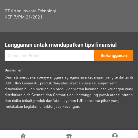
Jenis Kendaraan Non Bus dan Non Truk
0,125% x Rp. 50.000.000,00 = Rp. 62.500,00
Penumpang
0,10% x Rp. 50.000.000,00 = Rp. 50.000,00
PT Artha Investa Teknologi
Untuk Penumpang: 0,10% dari uang 
Tarif Premi atau Kontribusi Minimum = Rp. 300.000,00
KEP-7/PM.21/2021
diri untuk setiap tempat 
Kategori 1
0 s.d.
0,47%
0,56%
Rp125.000.000,-
7.
Tanggung
UP hingga Rp25 juta: 0
Langganan untuk mendapatkan tips finansial
Jawab
Kategori 2
>Rp125.000.000,-
0,63%
0,69%
UP > Rp25 juta s.d. Rp50 ju
Hukum
s.d.
Berlangganan
terhadap
Rp200.000.000,-
UP > Rp50 juta s.d. Rp100 ju
Penumpang
Disclaimer
:
UP > Rp100 juta: ditentukan
Cermati merupakan penyelenggara agregasi jasa keuangan yang terdaftar di
Kategori 3
>Rp200.000.000,-
0,41%
0,46%
Perusahaa
OJK. Oleh karena itu, produk dan/atau layanan jasa keuangan yang
s.d.
ditawarkan bukan merupakan produk dan/atau layanan jasa keuangan yang
Rp400.000.000,-
diterbitkan oleh Cermati dan Cermati tidak bertanggung jawab atas tuntutan
dan risiko terkait produk dan/atau layanan LJK dan/atau pihak yang
*UP = Uang Pertanggungan
melakukan kegiatan di sektor jasa keuangan.
Kategori 4
>Rp400.000.000,-
0,25%
0,30%
Tabel Tarif Perluasan Banjir Asuransi Mobil*
s.d.
Rp800.000.000,-
©
2026
Cermati. All Rights Reserved.
No
Wilayah
Tarif Premi atau Kontribusi