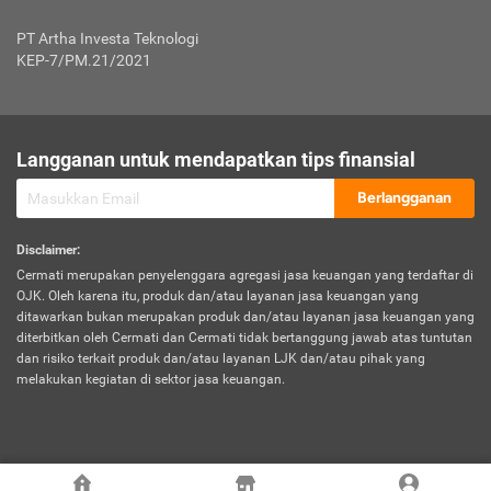
Jenis Kendaraan Non Bus dan Non Truk
0,125% x Rp. 50.000.000,00 = Rp. 62.500,00
Penumpang
0,10% x Rp. 50.000.000,00 = Rp. 50.000,00
PT Artha Investa Teknologi
Untuk Penumpang: 0,10% dari uang 
Tarif Premi atau Kontribusi Minimum = Rp. 300.000,00
KEP-7/PM.21/2021
diri untuk setiap tempat 
Kategori 1
0 s.d.
0,47%
0,56%
Rp125.000.000,-
7.
Tanggung
UP hingga Rp25 juta: 0
Langganan untuk mendapatkan tips finansial
Jawab
Kategori 2
>Rp125.000.000,-
0,63%
0,69%
UP > Rp25 juta s.d. Rp50 ju
Hukum
s.d.
Berlangganan
terhadap
Rp200.000.000,-
UP > Rp50 juta s.d. Rp100 ju
Penumpang
Disclaimer
:
UP > Rp100 juta: ditentukan
Cermati merupakan penyelenggara agregasi jasa keuangan yang terdaftar di
Kategori 3
>Rp200.000.000,-
0,41%
0,46%
Perusahaa
OJK. Oleh karena itu, produk dan/atau layanan jasa keuangan yang
s.d.
ditawarkan bukan merupakan produk dan/atau layanan jasa keuangan yang
Rp400.000.000,-
diterbitkan oleh Cermati dan Cermati tidak bertanggung jawab atas tuntutan
dan risiko terkait produk dan/atau layanan LJK dan/atau pihak yang
*UP = Uang Pertanggungan
melakukan kegiatan di sektor jasa keuangan.
Kategori 4
>Rp400.000.000,-
0,25%
0,30%
Tabel Tarif Perluasan Banjir Asuransi Mobil*
s.d.
Rp800.000.000,-
©
2026
Cermati. All Rights Reserved.
No
Wilayah
Tarif Premi atau Kontribusi