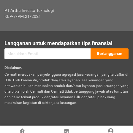
Jenis Kendaraan Non Bus dan Non Truk
0,125% x Rp. 50.000.000,00 = Rp. 62.500,00
Penumpang
0,10% x Rp. 50.000.000,00 = Rp. 50.000,00
PT Artha Investa Teknologi
Untuk Penumpang: 0,10% dari uang 
Tarif Premi atau Kontribusi Minimum = Rp. 300.000,00
KEP-7/PM.21/2021
diri untuk setiap tempat 
Kategori 1
0 s.d.
0,47%
0,56%
Rp125.000.000,-
7.
Tanggung
UP hingga Rp25 juta: 0
Langganan untuk mendapatkan tips finansial
Jawab
Kategori 2
>Rp125.000.000,-
0,63%
0,69%
UP > Rp25 juta s.d. Rp50 ju
Hukum
s.d.
Berlangganan
terhadap
Rp200.000.000,-
UP > Rp50 juta s.d. Rp100 ju
Penumpang
Disclaimer
:
UP > Rp100 juta: ditentukan
Cermati merupakan penyelenggara agregasi jasa keuangan yang terdaftar di
Kategori 3
>Rp200.000.000,-
0,41%
0,46%
Perusahaa
OJK. Oleh karena itu, produk dan/atau layanan jasa keuangan yang
s.d.
ditawarkan bukan merupakan produk dan/atau layanan jasa keuangan yang
Rp400.000.000,-
diterbitkan oleh Cermati dan Cermati tidak bertanggung jawab atas tuntutan
dan risiko terkait produk dan/atau layanan LJK dan/atau pihak yang
*UP = Uang Pertanggungan
melakukan kegiatan di sektor jasa keuangan.
Kategori 4
>Rp400.000.000,-
0,25%
0,30%
Tabel Tarif Perluasan Banjir Asuransi Mobil*
s.d.
Rp800.000.000,-
©
2026
Cermati. All Rights Reserved.
No
Wilayah
Tarif Premi atau Kontribusi