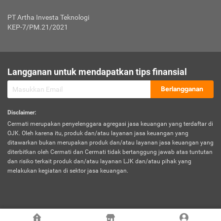
Jenis Kendaraan Non Bus dan Non Truk
0,125% x Rp. 50.000.000,00 = Rp. 62.500,00
Penumpang
0,10% x Rp. 50.000.000,00 = Rp. 50.000,00
PT Artha Investa Teknologi
Untuk Penumpang: 0,10% dari uang 
Tarif Premi atau Kontribusi Minimum = Rp. 300.000,00
KEP-7/PM.21/2021
diri untuk setiap tempat 
Kategori 1
0 s.d.
0,47%
0,56%
Rp125.000.000,-
7.
Tanggung
UP hingga Rp25 juta: 0
Langganan untuk mendapatkan tips finansial
Jawab
Kategori 2
>Rp125.000.000,-
0,63%
0,69%
UP > Rp25 juta s.d. Rp50 ju
Hukum
s.d.
Berlangganan
terhadap
Rp200.000.000,-
UP > Rp50 juta s.d. Rp100 ju
Penumpang
Disclaimer
:
UP > Rp100 juta: ditentukan
Cermati merupakan penyelenggara agregasi jasa keuangan yang terdaftar di
Kategori 3
>Rp200.000.000,-
0,41%
0,46%
Perusahaa
OJK. Oleh karena itu, produk dan/atau layanan jasa keuangan yang
s.d.
ditawarkan bukan merupakan produk dan/atau layanan jasa keuangan yang
Rp400.000.000,-
diterbitkan oleh Cermati dan Cermati tidak bertanggung jawab atas tuntutan
dan risiko terkait produk dan/atau layanan LJK dan/atau pihak yang
*UP = Uang Pertanggungan
melakukan kegiatan di sektor jasa keuangan.
Kategori 4
>Rp400.000.000,-
0,25%
0,30%
Tabel Tarif Perluasan Banjir Asuransi Mobil*
s.d.
Rp800.000.000,-
©
2026
Cermati. All Rights Reserved.
No
Wilayah
Tarif Premi atau Kontribusi