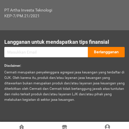
Jenis Kendaraan Non Bus dan Non Truk
0,125% x Rp. 50.000.000,00 = Rp. 62.500,00
Penumpang
0,10% x Rp. 50.000.000,00 = Rp. 50.000,00
PT Artha Investa Teknologi
Untuk Penumpang: 0,10% dari uang 
Tarif Premi atau Kontribusi Minimum = Rp. 300.000,00
KEP-7/PM.21/2021
diri untuk setiap tempat 
Kategori 1
0 s.d.
0,47%
0,56%
Rp125.000.000,-
7.
Tanggung
UP hingga Rp25 juta: 0
Langganan untuk mendapatkan tips finansial
Jawab
Kategori 2
>Rp125.000.000,-
0,63%
0,69%
UP > Rp25 juta s.d. Rp50 ju
Hukum
s.d.
Berlangganan
terhadap
Rp200.000.000,-
UP > Rp50 juta s.d. Rp100 ju
Penumpang
Disclaimer
:
UP > Rp100 juta: ditentukan
Cermati merupakan penyelenggara agregasi jasa keuangan yang terdaftar di
Kategori 3
>Rp200.000.000,-
0,41%
0,46%
Perusahaa
OJK. Oleh karena itu, produk dan/atau layanan jasa keuangan yang
s.d.
ditawarkan bukan merupakan produk dan/atau layanan jasa keuangan yang
Rp400.000.000,-
diterbitkan oleh Cermati dan Cermati tidak bertanggung jawab atas tuntutan
dan risiko terkait produk dan/atau layanan LJK dan/atau pihak yang
*UP = Uang Pertanggungan
melakukan kegiatan di sektor jasa keuangan.
Kategori 4
>Rp400.000.000,-
0,25%
0,30%
Tabel Tarif Perluasan Banjir Asuransi Mobil*
s.d.
Rp800.000.000,-
©
2026
Cermati. All Rights Reserved.
No
Wilayah
Tarif Premi atau Kontribusi