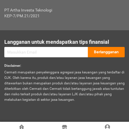
Jenis Kendaraan Non Bus dan Non Truk
0,125% x Rp. 50.000.000,00 = Rp. 62.500,00
Penumpang
0,10% x Rp. 50.000.000,00 = Rp. 50.000,00
PT Artha Investa Teknologi
Untuk Penumpang: 0,10% dari uang 
Tarif Premi atau Kontribusi Minimum = Rp. 300.000,00
KEP-7/PM.21/2021
diri untuk setiap tempat 
Kategori 1
0 s.d.
0,47%
0,56%
Rp125.000.000,-
7.
Tanggung
UP hingga Rp25 juta: 0
Langganan untuk mendapatkan tips finansial
Jawab
Kategori 2
>Rp125.000.000,-
0,63%
0,69%
UP > Rp25 juta s.d. Rp50 ju
Hukum
s.d.
Berlangganan
terhadap
Rp200.000.000,-
UP > Rp50 juta s.d. Rp100 ju
Penumpang
Disclaimer
:
UP > Rp100 juta: ditentukan
Cermati merupakan penyelenggara agregasi jasa keuangan yang terdaftar di
Kategori 3
>Rp200.000.000,-
0,41%
0,46%
Perusahaa
OJK. Oleh karena itu, produk dan/atau layanan jasa keuangan yang
s.d.
ditawarkan bukan merupakan produk dan/atau layanan jasa keuangan yang
Rp400.000.000,-
diterbitkan oleh Cermati dan Cermati tidak bertanggung jawab atas tuntutan
dan risiko terkait produk dan/atau layanan LJK dan/atau pihak yang
*UP = Uang Pertanggungan
melakukan kegiatan di sektor jasa keuangan.
Kategori 4
>Rp400.000.000,-
0,25%
0,30%
Tabel Tarif Perluasan Banjir Asuransi Mobil*
s.d.
Rp800.000.000,-
©
2026
Cermati. All Rights Reserved.
No
Wilayah
Tarif Premi atau Kontribusi