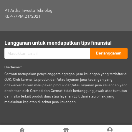
Jenis Kendaraan Non Bus dan Non Truk
0,125% x Rp. 50.000.000,00 = Rp. 62.500,00
Penumpang
0,10% x Rp. 50.000.000,00 = Rp. 50.000,00
PT Artha Investa Teknologi
Untuk Penumpang: 0,10% dari uang 
Tarif Premi atau Kontribusi Minimum = Rp. 300.000,00
KEP-7/PM.21/2021
diri untuk setiap tempat 
Kategori 1
0 s.d.
0,47%
0,56%
Rp125.000.000,-
7.
Tanggung
UP hingga Rp25 juta: 0
Langganan untuk mendapatkan tips finansial
Jawab
Kategori 2
>Rp125.000.000,-
0,63%
0,69%
UP > Rp25 juta s.d. Rp50 ju
Hukum
s.d.
Berlangganan
terhadap
Rp200.000.000,-
UP > Rp50 juta s.d. Rp100 ju
Penumpang
Disclaimer
:
UP > Rp100 juta: ditentukan
Cermati merupakan penyelenggara agregasi jasa keuangan yang terdaftar di
Kategori 3
>Rp200.000.000,-
0,41%
0,46%
Perusahaa
OJK. Oleh karena itu, produk dan/atau layanan jasa keuangan yang
s.d.
ditawarkan bukan merupakan produk dan/atau layanan jasa keuangan yang
Rp400.000.000,-
diterbitkan oleh Cermati dan Cermati tidak bertanggung jawab atas tuntutan
dan risiko terkait produk dan/atau layanan LJK dan/atau pihak yang
*UP = Uang Pertanggungan
melakukan kegiatan di sektor jasa keuangan.
Kategori 4
>Rp400.000.000,-
0,25%
0,30%
Tabel Tarif Perluasan Banjir Asuransi Mobil*
s.d.
Rp800.000.000,-
©
2026
Cermati. All Rights Reserved.
No
Wilayah
Tarif Premi atau Kontribusi