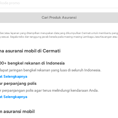
Cari Produk Asuransi
k dan/atau layanan yang ditampilkan merupakan data yang dikumpulkan Cermati untuk membantu p
 sesuai. Segala risiko dan tanggung jawab berada pada masing-masing Lembaga Jasa Keuangan atau mi
ma asuransi mobil di Cermati
0+ bengkel rekanan di Indonesia
dapat jaringan bengkel rekanan yang luas di seluruh Indonesia.
at Selengkapnya
ur perpanjang polis
ur perpanjangan polis agar terus melindungi kendaraan Anda.
at Selengkapnya
m asuransi mobil