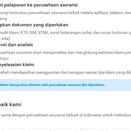
t pelaporan ke perusahaan asuransi
ungi kami atau perusahaan asuransi terkait melalui aplikasi, telepon, at
ang.
apkan dokumen yang diperlukan
mulir klaim, KTP, SIM, STNK, surat keterangan polisi, dan surat tuntutan p
a ada).
vei dan analisis
usahaan asuransi akan menganalisis dan menghitung estimasi klaim ya
tujui.
yelesaian klaim
abah mendapatkan penggantian dari kerugian sesuai tipe klaim yang di
laim lainnya bisa diminta oleh perusahaan asuransi jika diperlukan.
baik kami
 sama dengan perusahaan asuransi terbaik di Indonesia untuk melindun