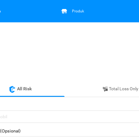
a
Produk
All Risk
Total Loss Only
mobil
(Opsional)