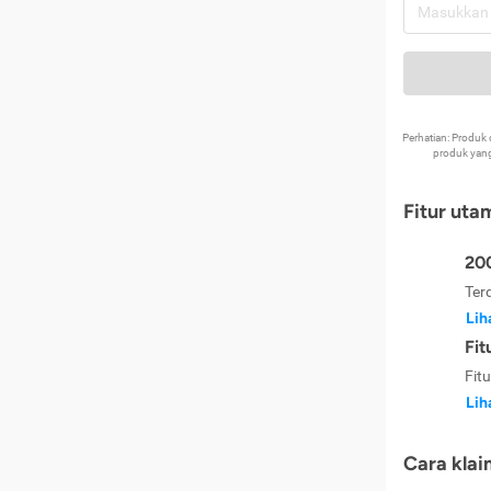
Perhatian: Produ
produk yang
Fitur uta
200
Ter
Lih
Fit
Fit
Lih
Cara klai