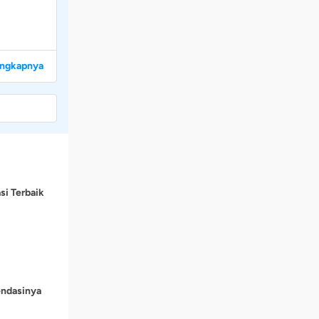
engkapnya
si Terbaik
endasinya