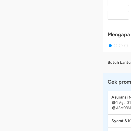
Mengapa 
Butuh bantu
Cek prom
Asuransi
1 Agt
-
31
ASMOBM
Syarat & 