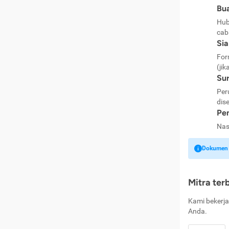
Bua
Hub
cab
Si
For
(jik
Sur
Per
dise
Pen
Nas
Dokumen k
Mitra ter
Kami bekerja
Anda.