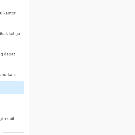
au kantor
ihak ketiga
ng dapat
laporkan.
gi mobil