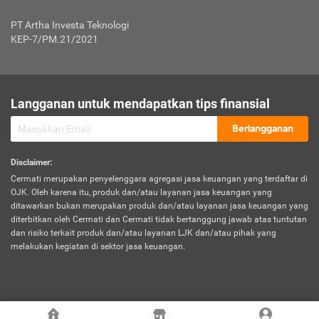
Jenis Kendaraan Non Bus dan Non Truk
0,125% x Rp. 50.000.000,00 = Rp. 62.500,00
Penumpang
0,10% x Rp. 50.000.000,00 = Rp. 50.000,00
PT Artha Investa Teknologi
Untuk Penumpang: 0,10% dari uang 
Tarif Premi atau Kontribusi Minimum = Rp. 300.000,00
KEP-7/PM.21/2021
diri untuk setiap tempat 
Kategori 1
0 s.d.
0,47%
0,56%
Rp125.000.000,-
7.
Tanggung
UP hingga Rp25 juta: 0
Langganan untuk mendapatkan tips finansial
Jawab
Kategori 2
>Rp125.000.000,-
0,63%
0,69%
UP > Rp25 juta s.d. Rp50 ju
Hukum
s.d.
Berlangganan
terhadap
Rp200.000.000,-
UP > Rp50 juta s.d. Rp100 ju
Penumpang
Disclaimer
:
UP > Rp100 juta: ditentukan
Cermati merupakan penyelenggara agregasi jasa keuangan yang terdaftar di
Kategori 3
>Rp200.000.000,-
0,41%
0,46%
Perusahaa
OJK. Oleh karena itu, produk dan/atau layanan jasa keuangan yang
s.d.
ditawarkan bukan merupakan produk dan/atau layanan jasa keuangan yang
Rp400.000.000,-
diterbitkan oleh Cermati dan Cermati tidak bertanggung jawab atas tuntutan
dan risiko terkait produk dan/atau layanan LJK dan/atau pihak yang
*UP = Uang Pertanggungan
melakukan kegiatan di sektor jasa keuangan.
Kategori 4
>Rp400.000.000,-
0,25%
0,30%
Tabel Tarif Perluasan Banjir Asuransi Mobil*
s.d.
Rp800.000.000,-
©
2026
Cermati. All Rights Reserved.
No
Wilayah
Tarif Premi atau Kontribusi