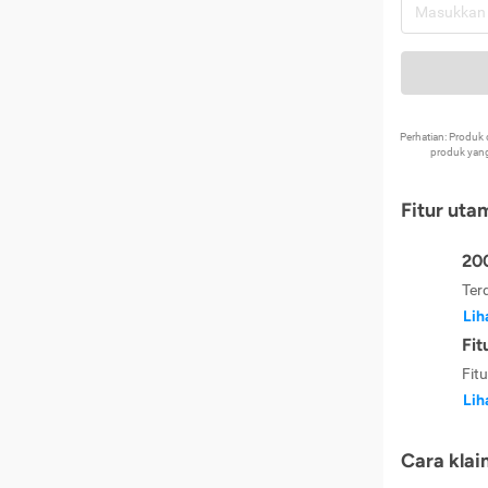
Perhatian: Produ
produk yang
Fitur uta
200
Ter
Lih
Fit
Fit
Lih
Cara klai