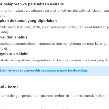
t pelaporan ke perusahaan asuransi
ungi kami atau perusahaan asuransi terkait melalui aplikasi, telepon, at
ang.
apkan dokumen yang diperlukan
mulir klaim, KTP, SIM, STNK, surat keterangan polisi, dan surat tuntutan p
a ada).
vei dan analisis
usahaan asuransi akan menganalisis dan menghitung estimasi klaim ya
tujui.
yelesaian klaim
abah mendapatkan penggantian dari kerugian sesuai tipe klaim yang di
laim lainnya bisa diminta oleh perusahaan asuransi jika diperlukan.
baik kami
 sama dengan perusahaan asuransi terbaik di Indonesia untuk melindun