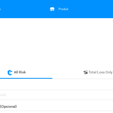
a
Produk
All Risk
Total Loss Only
mobil
(Opsional)