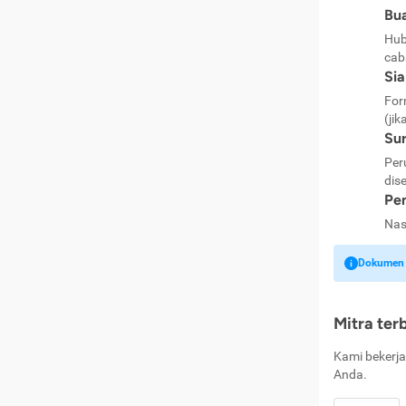
Bua
Hub
cab
Si
For
(jik
Sur
Per
dise
Pen
Nas
Dokumen k
Mitra ter
Kami bekerja
Anda.