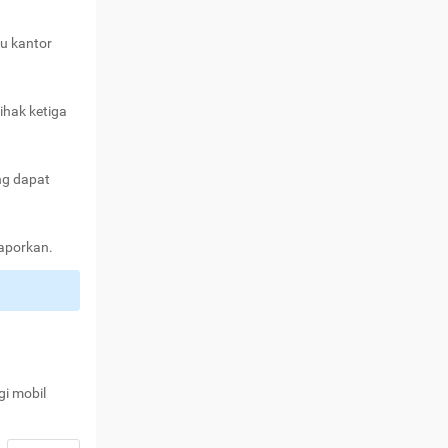
au kantor
ihak ketiga
ng dapat
laporkan.
gi mobil