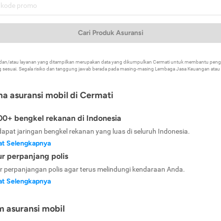
Cari Produk Asuransi
k dan/atau layanan yang ditampilkan merupakan data yang dikumpulkan Cermati untuk membantu p
 sesuai. Segala risiko dan tanggung jawab berada pada masing-masing Lembaga Jasa Keuangan atau mi
ma asuransi mobil di Cermati
0+ bengkel rekanan di Indonesia
dapat jaringan bengkel rekanan yang luas di seluruh Indonesia.
at Selengkapnya
ur perpanjang polis
ur perpanjangan polis agar terus melindungi kendaraan Anda.
at Selengkapnya
m asuransi mobil