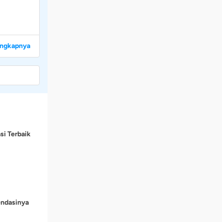
engkapnya
si Terbaik
endasinya