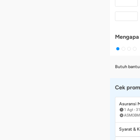
Mengapa 
Butuh bantu
Cek prom
Asuransi
1 Agt
-
31
ASMOBM
Syarat & 