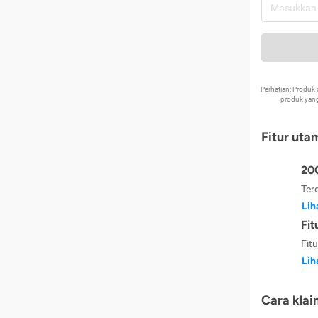
Perhatian: Produ
produk yang
Fitur uta
200
Ter
Lih
Fit
Fit
Lih
Cara klai