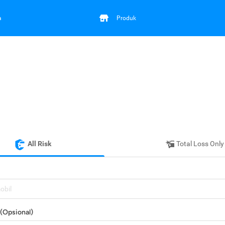
a
Produk
All Risk
Total Loss Only
mobil
(Opsional)