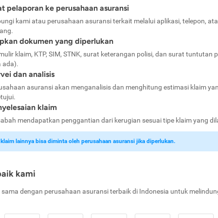
t pelaporan ke perusahaan asuransi
ungi kami atau perusahaan asuransi terkait melalui aplikasi, telepon, at
ang.
apkan dokumen yang diperlukan
mulir klaim, KTP, SIM, STNK, surat keterangan polisi, dan surat tuntutan p
a ada).
vei dan analisis
usahaan asuransi akan menganalisis dan menghitung estimasi klaim ya
tujui.
yelesaian klaim
abah mendapatkan penggantian dari kerugian sesuai tipe klaim yang di
laim lainnya bisa diminta oleh perusahaan asuransi jika diperlukan.
baik kami
 sama dengan perusahaan asuransi terbaik di Indonesia untuk melindun