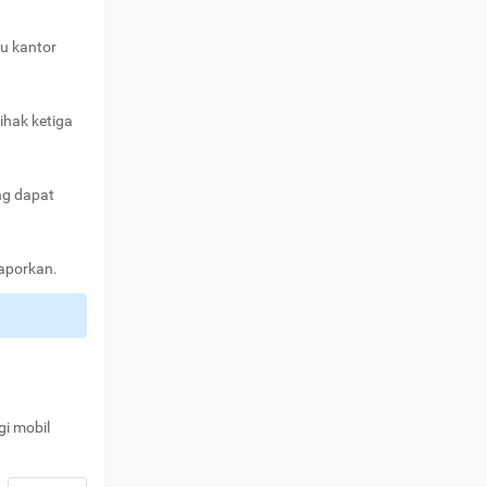
au kantor
ihak ketiga
ng dapat
laporkan.
gi mobil