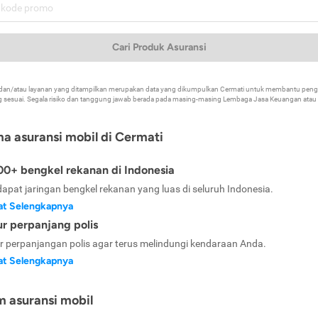
Cari Produk Asuransi
k dan/atau layanan yang ditampilkan merupakan data yang dikumpulkan Cermati untuk membantu p
 sesuai. Segala risiko dan tanggung jawab berada pada masing-masing Lembaga Jasa Keuangan atau mi
ma asuransi mobil di Cermati
0+ bengkel rekanan di Indonesia
dapat jaringan bengkel rekanan yang luas di seluruh Indonesia.
at Selengkapnya
ur perpanjang polis
ur perpanjangan polis agar terus melindungi kendaraan Anda.
at Selengkapnya
m asuransi mobil