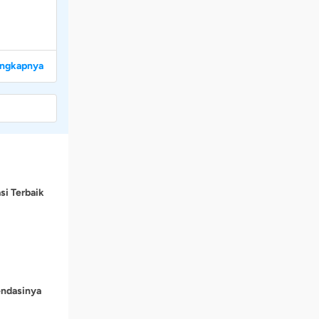
engkapnya
si Terbaik
endasinya