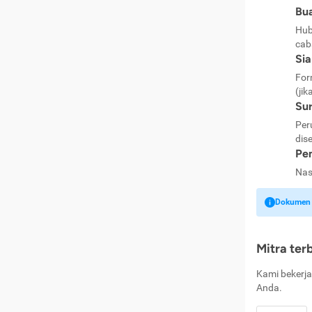
Bua
Hub
cab
Si
For
(jik
Sur
Per
dise
Pen
Nas
Dokumen k
Mitra ter
Kami bekerja
Anda.