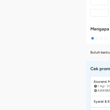
Mengapa 
Butuh bantu
Cek prom
Asuransi
1 Agt
-
31
ASMOBM
Syarat & 