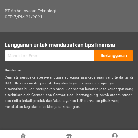
Jenis Kendaraan Non Bus dan Non Truk
0,125% x Rp. 50.000.000,00 = Rp. 62.500,00
Penumpang
0,10% x Rp. 50.000.000,00 = Rp. 50.000,00
PT Artha Investa Teknologi
Untuk Penumpang: 0,10% dari uang 
Tarif Premi atau Kontribusi Minimum = Rp. 300.000,00
KEP-7/PM.21/2021
diri untuk setiap tempat 
Kategori 1
0 s.d.
0,47%
0,56%
Rp125.000.000,-
7.
Tanggung
UP hingga Rp25 juta: 0
Langganan untuk mendapatkan tips finansial
Jawab
Kategori 2
>Rp125.000.000,-
0,63%
0,69%
UP > Rp25 juta s.d. Rp50 ju
Hukum
s.d.
Berlangganan
terhadap
Rp200.000.000,-
UP > Rp50 juta s.d. Rp100 ju
Penumpang
Disclaimer
:
UP > Rp100 juta: ditentukan
Cermati merupakan penyelenggara agregasi jasa keuangan yang terdaftar di
Kategori 3
>Rp200.000.000,-
0,41%
0,46%
Perusahaa
OJK. Oleh karena itu, produk dan/atau layanan jasa keuangan yang
s.d.
ditawarkan bukan merupakan produk dan/atau layanan jasa keuangan yang
Rp400.000.000,-
diterbitkan oleh Cermati dan Cermati tidak bertanggung jawab atas tuntutan
dan risiko terkait produk dan/atau layanan LJK dan/atau pihak yang
*UP = Uang Pertanggungan
melakukan kegiatan di sektor jasa keuangan.
Kategori 4
>Rp400.000.000,-
0,25%
0,30%
Tabel Tarif Perluasan Banjir Asuransi Mobil*
s.d.
Rp800.000.000,-
©
2026
Cermati. All Rights Reserved.
No
Wilayah
Tarif Premi atau Kontribusi