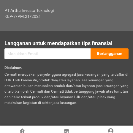
Jenis Kendaraan Non Bus dan Non Truk
0,125% x Rp. 50.000.000,00 = Rp. 62.500,00
Penumpang
0,10% x Rp. 50.000.000,00 = Rp. 50.000,00
PT Artha Investa Teknologi
Untuk Penumpang: 0,10% dari uang 
Tarif Premi atau Kontribusi Minimum = Rp. 300.000,00
KEP-7/PM.21/2021
diri untuk setiap tempat 
Kategori 1
0 s.d.
0,47%
0,56%
Rp125.000.000,-
7.
Tanggung
UP hingga Rp25 juta: 0
Langganan untuk mendapatkan tips finansial
Jawab
Kategori 2
>Rp125.000.000,-
0,63%
0,69%
UP > Rp25 juta s.d. Rp50 ju
Hukum
s.d.
Berlangganan
terhadap
Rp200.000.000,-
UP > Rp50 juta s.d. Rp100 ju
Penumpang
Disclaimer
:
UP > Rp100 juta: ditentukan
Cermati merupakan penyelenggara agregasi jasa keuangan yang terdaftar di
Kategori 3
>Rp200.000.000,-
0,41%
0,46%
Perusahaa
OJK. Oleh karena itu, produk dan/atau layanan jasa keuangan yang
s.d.
ditawarkan bukan merupakan produk dan/atau layanan jasa keuangan yang
Rp400.000.000,-
diterbitkan oleh Cermati dan Cermati tidak bertanggung jawab atas tuntutan
dan risiko terkait produk dan/atau layanan LJK dan/atau pihak yang
*UP = Uang Pertanggungan
melakukan kegiatan di sektor jasa keuangan.
Kategori 4
>Rp400.000.000,-
0,25%
0,30%
Tabel Tarif Perluasan Banjir Asuransi Mobil*
s.d.
Rp800.000.000,-
©
2026
Cermati. All Rights Reserved.
No
Wilayah
Tarif Premi atau Kontribusi