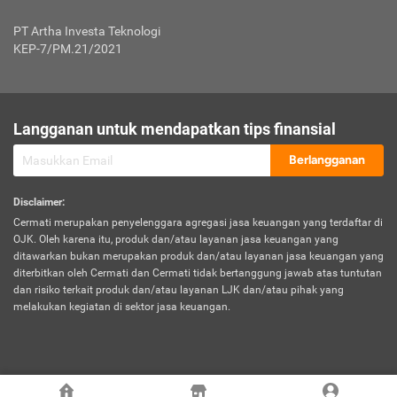
Jenis Kendaraan Non Bus dan Non Truk
0,125% x Rp. 50.000.000,00 = Rp. 62.500,00
Penumpang
0,10% x Rp. 50.000.000,00 = Rp. 50.000,00
PT Artha Investa Teknologi
Untuk Penumpang: 0,10% dari uang 
Tarif Premi atau Kontribusi Minimum = Rp. 300.000,00
KEP-7/PM.21/2021
diri untuk setiap tempat 
Kategori 1
0 s.d.
0,47%
0,56%
Rp125.000.000,-
7.
Tanggung
UP hingga Rp25 juta: 0
Langganan untuk mendapatkan tips finansial
Jawab
Kategori 2
>Rp125.000.000,-
0,63%
0,69%
UP > Rp25 juta s.d. Rp50 ju
Hukum
s.d.
Berlangganan
terhadap
Rp200.000.000,-
UP > Rp50 juta s.d. Rp100 ju
Penumpang
Disclaimer
:
UP > Rp100 juta: ditentukan
Cermati merupakan penyelenggara agregasi jasa keuangan yang terdaftar di
Kategori 3
>Rp200.000.000,-
0,41%
0,46%
Perusahaa
OJK. Oleh karena itu, produk dan/atau layanan jasa keuangan yang
s.d.
ditawarkan bukan merupakan produk dan/atau layanan jasa keuangan yang
Rp400.000.000,-
diterbitkan oleh Cermati dan Cermati tidak bertanggung jawab atas tuntutan
dan risiko terkait produk dan/atau layanan LJK dan/atau pihak yang
*UP = Uang Pertanggungan
melakukan kegiatan di sektor jasa keuangan.
Kategori 4
>Rp400.000.000,-
0,25%
0,30%
Tabel Tarif Perluasan Banjir Asuransi Mobil*
s.d.
Rp800.000.000,-
©
2026
Cermati. All Rights Reserved.
No
Wilayah
Tarif Premi atau Kontribusi