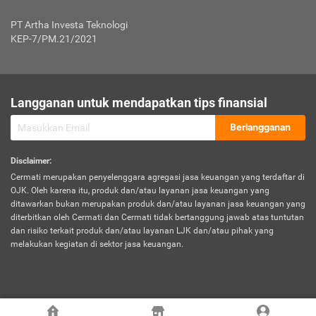
Jenis Kendaraan Non Bus dan Non Truk
0,125% x Rp. 50.000.000,00 = Rp. 62.500,00
Penumpang
0,10% x Rp. 50.000.000,00 = Rp. 50.000,00
PT Artha Investa Teknologi
Untuk Penumpang: 0,10% dari uang 
Tarif Premi atau Kontribusi Minimum = Rp. 300.000,00
KEP-7/PM.21/2021
diri untuk setiap tempat 
Kategori 1
0 s.d.
0,47%
0,56%
Rp125.000.000,-
7.
Tanggung
UP hingga Rp25 juta: 0
Langganan untuk mendapatkan tips finansial
Jawab
Kategori 2
>Rp125.000.000,-
0,63%
0,69%
UP > Rp25 juta s.d. Rp50 ju
Hukum
s.d.
Berlangganan
terhadap
Rp200.000.000,-
UP > Rp50 juta s.d. Rp100 ju
Penumpang
Disclaimer
:
UP > Rp100 juta: ditentukan
Cermati merupakan penyelenggara agregasi jasa keuangan yang terdaftar di
Kategori 3
>Rp200.000.000,-
0,41%
0,46%
Perusahaa
OJK. Oleh karena itu, produk dan/atau layanan jasa keuangan yang
s.d.
ditawarkan bukan merupakan produk dan/atau layanan jasa keuangan yang
Rp400.000.000,-
diterbitkan oleh Cermati dan Cermati tidak bertanggung jawab atas tuntutan
dan risiko terkait produk dan/atau layanan LJK dan/atau pihak yang
*UP = Uang Pertanggungan
melakukan kegiatan di sektor jasa keuangan.
Kategori 4
>Rp400.000.000,-
0,25%
0,30%
Tabel Tarif Perluasan Banjir Asuransi Mobil*
s.d.
Rp800.000.000,-
©
2026
Cermati. All Rights Reserved.
No
Wilayah
Tarif Premi atau Kontribusi