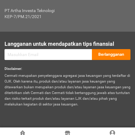
Jenis Kendaraan Non Bus dan Non Truk
0,125% x Rp. 50.000.000,00 = Rp. 62.500,00
Penumpang
0,10% x Rp. 50.000.000,00 = Rp. 50.000,00
PT Artha Investa Teknologi
Untuk Penumpang: 0,10% dari uang 
Tarif Premi atau Kontribusi Minimum = Rp. 300.000,00
KEP-7/PM.21/2021
diri untuk setiap tempat 
Kategori 1
0 s.d.
0,47%
0,56%
Rp125.000.000,-
7.
Tanggung
UP hingga Rp25 juta: 0
Langganan untuk mendapatkan tips finansial
Jawab
Kategori 2
>Rp125.000.000,-
0,63%
0,69%
UP > Rp25 juta s.d. Rp50 ju
Hukum
s.d.
Berlangganan
terhadap
Rp200.000.000,-
UP > Rp50 juta s.d. Rp100 ju
Penumpang
Disclaimer
:
UP > Rp100 juta: ditentukan
Cermati merupakan penyelenggara agregasi jasa keuangan yang terdaftar di
Kategori 3
>Rp200.000.000,-
0,41%
0,46%
Perusahaa
OJK. Oleh karena itu, produk dan/atau layanan jasa keuangan yang
s.d.
ditawarkan bukan merupakan produk dan/atau layanan jasa keuangan yang
Rp400.000.000,-
diterbitkan oleh Cermati dan Cermati tidak bertanggung jawab atas tuntutan
dan risiko terkait produk dan/atau layanan LJK dan/atau pihak yang
*UP = Uang Pertanggungan
melakukan kegiatan di sektor jasa keuangan.
Kategori 4
>Rp400.000.000,-
0,25%
0,30%
Tabel Tarif Perluasan Banjir Asuransi Mobil*
s.d.
Rp800.000.000,-
©
2026
Cermati. All Rights Reserved.
No
Wilayah
Tarif Premi atau Kontribusi