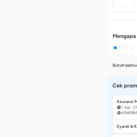
Mengapa 
Butuh bantu
Cek prom
Asuransi
1 Agt
-
31
ASMOBM
Syarat & 