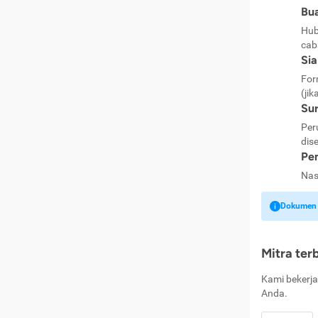
Bua
Hub
cab
Si
For
(jik
Sur
Per
dise
Pen
Nas
Dokumen k
Mitra ter
Kami bekerja
Anda.