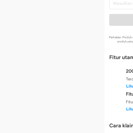
Perhatian: Produ
produk yang
Fitur uta
200
Ter
Lih
Fit
Fit
Lih
Cara klai