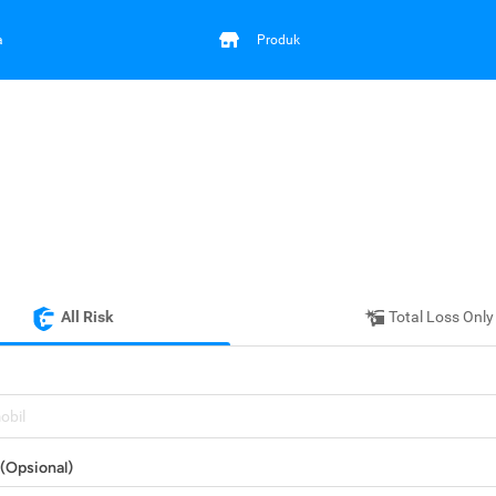
a
Produk
All Risk
Total Loss Only
mobil
(Opsional)