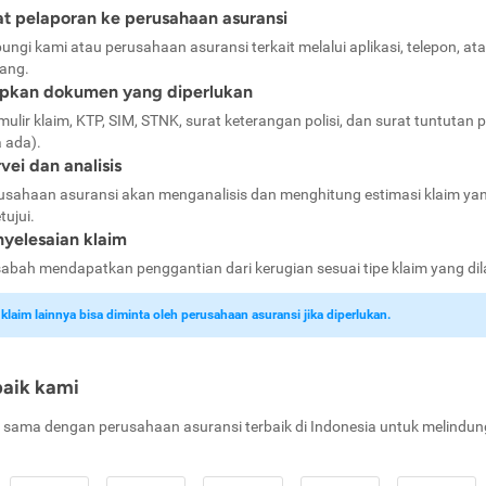
t pelaporan ke perusahaan asuransi
ungi kami atau perusahaan asuransi terkait melalui aplikasi, telepon, at
ang.
apkan dokumen yang diperlukan
mulir klaim, KTP, SIM, STNK, surat keterangan polisi, dan surat tuntutan p
a ada).
vei dan analisis
usahaan asuransi akan menganalisis dan menghitung estimasi klaim ya
tujui.
yelesaian klaim
abah mendapatkan penggantian dari kerugian sesuai tipe klaim yang di
laim lainnya bisa diminta oleh perusahaan asuransi jika diperlukan.
baik kami
 sama dengan perusahaan asuransi terbaik di Indonesia untuk melindun