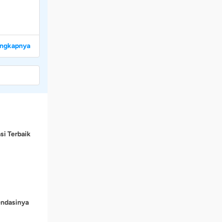
engkapnya
si Terbaik
endasinya