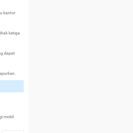
au kantor
ihak ketiga
ng dapat
laporkan.
gi mobil