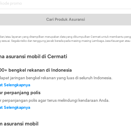
Cari Produk Asuransi
k dan/atau layanan yang ditampilkan merupakan data yang dikumpulkan Cermati untuk membantu p
 sesuai. Segala risiko dan tanggung jawab berada pada masing-masing Lembaga Jasa Keuangan atau mi
ma asuransi mobil di Cermati
0+ bengkel rekanan di Indonesia
dapat jaringan bengkel rekanan yang luas di seluruh Indonesia.
at Selengkapnya
ur perpanjang polis
ur perpanjangan polis agar terus melindungi kendaraan Anda.
at Selengkapnya
m asuransi mobil