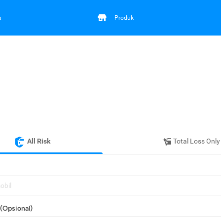
a
Produk
All Risk
Total Loss Only
mobil
(Opsional)