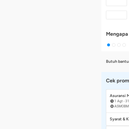
Mengapa 
Butuh bantu
Cek prom
Asuransi
1 Agt
-
31
ASMOBM
Syarat & 