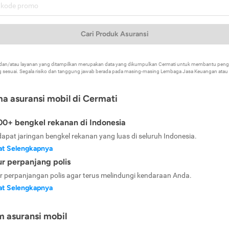
Cari Produk Asuransi
k dan/atau layanan yang ditampilkan merupakan data yang dikumpulkan Cermati untuk membantu p
 sesuai. Segala risiko dan tanggung jawab berada pada masing-masing Lembaga Jasa Keuangan atau mi
ma asuransi mobil di Cermati
0+ bengkel rekanan di Indonesia
dapat jaringan bengkel rekanan yang luas di seluruh Indonesia.
at Selengkapnya
ur perpanjang polis
ur perpanjangan polis agar terus melindungi kendaraan Anda.
at Selengkapnya
m asuransi mobil