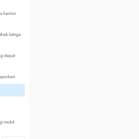
au kantor
ihak ketiga
ng dapat
laporkan.
gi mobil