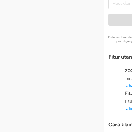
Perhatian: Produ
produk yang
Fitur uta
200
Ter
Lih
Fit
Fit
Lih
Cara klai