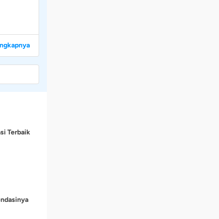
engkapnya
si Terbaik
endasinya