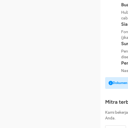
Bua
Hub
cab
Si
For
(jik
Sur
Per
dise
Pen
Nas
Dokumen k
Mitra ter
Kami bekerja
Anda.