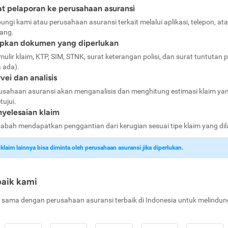
t pelaporan ke perusahaan asuransi
ungi kami atau perusahaan asuransi terkait melalui aplikasi, telepon, at
ang.
apkan dokumen yang diperlukan
mulir klaim, KTP, SIM, STNK, surat keterangan polisi, dan surat tuntutan p
a ada).
vei dan analisis
usahaan asuransi akan menganalisis dan menghitung estimasi klaim ya
tujui.
yelesaian klaim
abah mendapatkan penggantian dari kerugian sesuai tipe klaim yang di
laim lainnya bisa diminta oleh perusahaan asuransi jika diperlukan.
baik kami
 sama dengan perusahaan asuransi terbaik di Indonesia untuk melindun