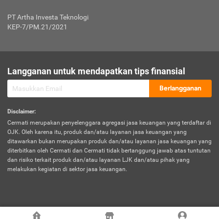
Jenis Kendaraan Non Bus dan Non Truk
0,125% x Rp. 50.000.000,00 = Rp. 62.500,00
Penumpang
0,10% x Rp. 50.000.000,00 = Rp. 50.000,00
PT Artha Investa Teknologi
Untuk Penumpang: 0,10% dari uang 
Tarif Premi atau Kontribusi Minimum = Rp. 300.000,00
KEP-7/PM.21/2021
diri untuk setiap tempat 
Kategori 1
0 s.d.
0,47%
0,56%
Rp125.000.000,-
7.
Tanggung
UP hingga Rp25 juta: 0
Langganan untuk mendapatkan tips finansial
Jawab
Kategori 2
>Rp125.000.000,-
0,63%
0,69%
UP > Rp25 juta s.d. Rp50 ju
Hukum
s.d.
Berlangganan
terhadap
Rp200.000.000,-
UP > Rp50 juta s.d. Rp100 ju
Penumpang
Disclaimer
:
UP > Rp100 juta: ditentukan
Cermati merupakan penyelenggara agregasi jasa keuangan yang terdaftar di
Kategori 3
>Rp200.000.000,-
0,41%
0,46%
Perusahaa
OJK. Oleh karena itu, produk dan/atau layanan jasa keuangan yang
s.d.
ditawarkan bukan merupakan produk dan/atau layanan jasa keuangan yang
Rp400.000.000,-
diterbitkan oleh Cermati dan Cermati tidak bertanggung jawab atas tuntutan
dan risiko terkait produk dan/atau layanan LJK dan/atau pihak yang
*UP = Uang Pertanggungan
melakukan kegiatan di sektor jasa keuangan.
Kategori 4
>Rp400.000.000,-
0,25%
0,30%
Tabel Tarif Perluasan Banjir Asuransi Mobil*
s.d.
Rp800.000.000,-
©
2026
Cermati. All Rights Reserved.
No
Wilayah
Tarif Premi atau Kontribusi