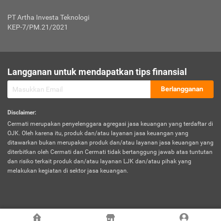
Jenis Kendaraan Non Bus dan Non Truk
0,125% x Rp. 50.000.000,00 = Rp. 62.500,00
Penumpang
0,10% x Rp. 50.000.000,00 = Rp. 50.000,00
PT Artha Investa Teknologi
Untuk Penumpang: 0,10% dari uang 
Tarif Premi atau Kontribusi Minimum = Rp. 300.000,00
KEP-7/PM.21/2021
diri untuk setiap tempat 
Kategori 1
0 s.d.
0,47%
0,56%
Rp125.000.000,-
7.
Tanggung
UP hingga Rp25 juta: 0
Langganan untuk mendapatkan tips finansial
Jawab
Kategori 2
>Rp125.000.000,-
0,63%
0,69%
UP > Rp25 juta s.d. Rp50 ju
Hukum
s.d.
Berlangganan
terhadap
Rp200.000.000,-
UP > Rp50 juta s.d. Rp100 ju
Penumpang
Disclaimer
:
UP > Rp100 juta: ditentukan
Cermati merupakan penyelenggara agregasi jasa keuangan yang terdaftar di
Kategori 3
>Rp200.000.000,-
0,41%
0,46%
Perusahaa
OJK. Oleh karena itu, produk dan/atau layanan jasa keuangan yang
s.d.
ditawarkan bukan merupakan produk dan/atau layanan jasa keuangan yang
Rp400.000.000,-
diterbitkan oleh Cermati dan Cermati tidak bertanggung jawab atas tuntutan
dan risiko terkait produk dan/atau layanan LJK dan/atau pihak yang
*UP = Uang Pertanggungan
melakukan kegiatan di sektor jasa keuangan.
Kategori 4
>Rp400.000.000,-
0,25%
0,30%
Tabel Tarif Perluasan Banjir Asuransi Mobil*
s.d.
Rp800.000.000,-
©
2026
Cermati. All Rights Reserved.
No
Wilayah
Tarif Premi atau Kontribusi