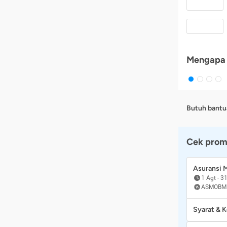
Mengapa 
Butuh bantu
Cek prom
Asuransi
1 Agt
-
31
ASMOBM
Syarat & 