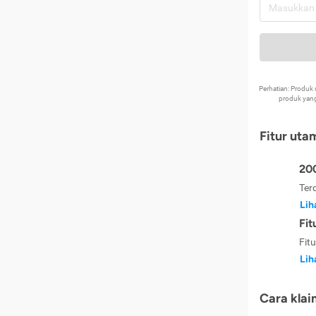
Perhatian: Produ
produk yang
Fitur uta
200
Ter
Lih
Fit
Fit
Lih
Cara klai