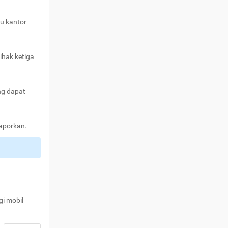
au kantor
ihak ketiga
ng dapat
laporkan.
gi mobil