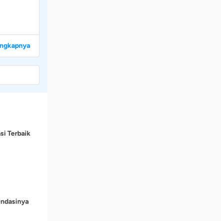
engkapnya
si Terbaik
endasinya