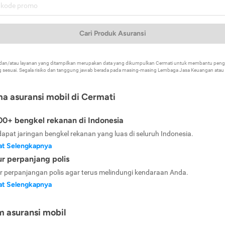
Cari Produk Asuransi
k dan/atau layanan yang ditampilkan merupakan data yang dikumpulkan Cermati untuk membantu p
 sesuai. Segala risiko dan tanggung jawab berada pada masing-masing Lembaga Jasa Keuangan atau mi
ma asuransi mobil di Cermati
0+ bengkel rekanan di Indonesia
dapat jaringan bengkel rekanan yang luas di seluruh Indonesia.
at Selengkapnya
ur perpanjang polis
ur perpanjangan polis agar terus melindungi kendaraan Anda.
at Selengkapnya
m asuransi mobil