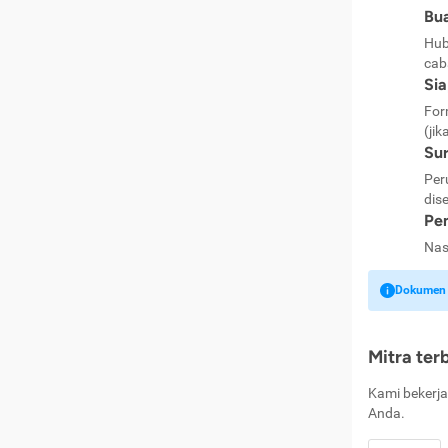
Bua
Hub
cab
Si
For
(jik
Sur
Per
dise
Pen
Nas
Dokumen k
Mitra ter
Kami bekerja
Anda.