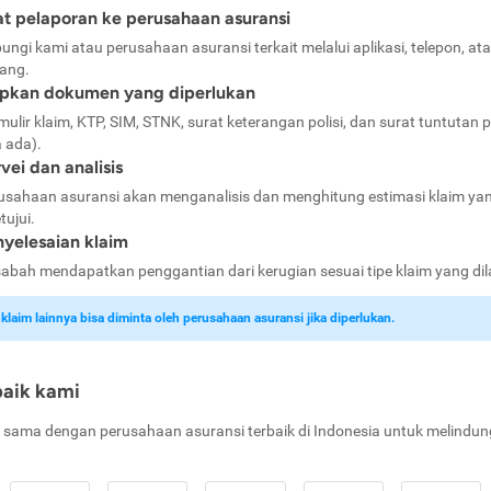
t pelaporan ke perusahaan asuransi
ungi kami atau perusahaan asuransi terkait melalui aplikasi, telepon, at
ang.
apkan dokumen yang diperlukan
mulir klaim, KTP, SIM, STNK, surat keterangan polisi, dan surat tuntutan p
a ada).
vei dan analisis
usahaan asuransi akan menganalisis dan menghitung estimasi klaim ya
tujui.
yelesaian klaim
abah mendapatkan penggantian dari kerugian sesuai tipe klaim yang di
laim lainnya bisa diminta oleh perusahaan asuransi jika diperlukan.
baik kami
 sama dengan perusahaan asuransi terbaik di Indonesia untuk melindun