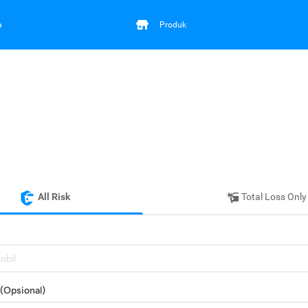
a
Produk
All Risk
Total Loss Only
mobil
(Opsional)