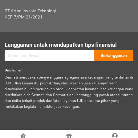
Jenis Kendaraan Non Bus dan Non Truk
0,125% x Rp. 50.000.000,00 = Rp. 62.500,00
Penumpang
0,10% x Rp. 50.000.000,00 = Rp. 50.000,00
PT Artha Investa Teknologi
Untuk Penumpang: 0,10% dari uang 
Tarif Premi atau Kontribusi Minimum = Rp. 300.000,00
KEP-7/PM.21/2021
diri untuk setiap tempat 
Kategori 1
0 s.d.
0,47%
0,56%
Rp125.000.000,-
7.
Tanggung
UP hingga Rp25 juta: 0
Langganan untuk mendapatkan tips finansial
Jawab
Kategori 2
>Rp125.000.000,-
0,63%
0,69%
UP > Rp25 juta s.d. Rp50 ju
Hukum
s.d.
Berlangganan
terhadap
Rp200.000.000,-
UP > Rp50 juta s.d. Rp100 ju
Penumpang
Disclaimer
:
UP > Rp100 juta: ditentukan
Cermati merupakan penyelenggara agregasi jasa keuangan yang terdaftar di
Kategori 3
>Rp200.000.000,-
0,41%
0,46%
Perusahaa
OJK. Oleh karena itu, produk dan/atau layanan jasa keuangan yang
s.d.
ditawarkan bukan merupakan produk dan/atau layanan jasa keuangan yang
Rp400.000.000,-
diterbitkan oleh Cermati dan Cermati tidak bertanggung jawab atas tuntutan
dan risiko terkait produk dan/atau layanan LJK dan/atau pihak yang
*UP = Uang Pertanggungan
melakukan kegiatan di sektor jasa keuangan.
Kategori 4
>Rp400.000.000,-
0,25%
0,30%
Tabel Tarif Perluasan Banjir Asuransi Mobil*
s.d.
Rp800.000.000,-
©
2026
Cermati. All Rights Reserved.
No
Wilayah
Tarif Premi atau Kontribusi