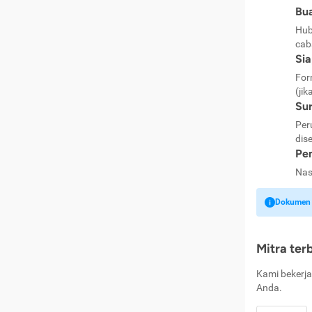
Bua
Hub
cab
Si
For
(jik
Sur
Per
dise
Pen
Nas
Dokumen k
Mitra ter
Kami bekerja
Anda.