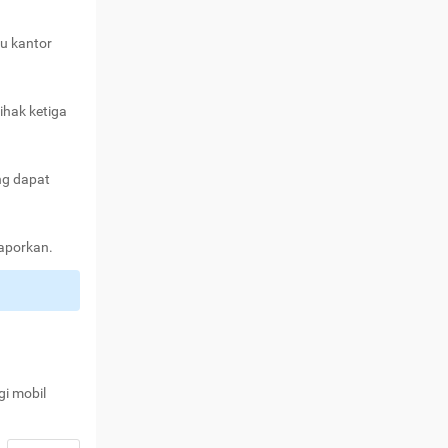
au kantor
ihak ketiga
ng dapat
laporkan.
gi mobil