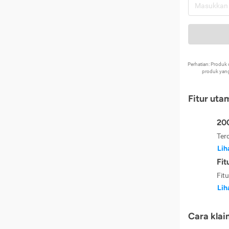
Perhatian: Produ
produk yang
Fitur uta
200
Ter
Lih
Fit
Fit
Lih
Cara klai