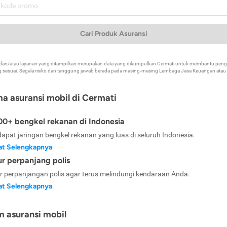
Cari Produk Asuransi
k dan/atau layanan yang ditampilkan merupakan data yang dikumpulkan Cermati untuk membantu p
 sesuai. Segala risiko dan tanggung jawab berada pada masing-masing Lembaga Jasa Keuangan atau mi
ma asuransi mobil di Cermati
0+ bengkel rekanan di Indonesia
dapat jaringan bengkel rekanan yang luas di seluruh Indonesia.
at Selengkapnya
ur perpanjang polis
ur perpanjangan polis agar terus melindungi kendaraan Anda.
at Selengkapnya
m asuransi mobil