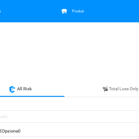
a
Produk
All Risk
Total Loss Only
mobil
(Opsional)