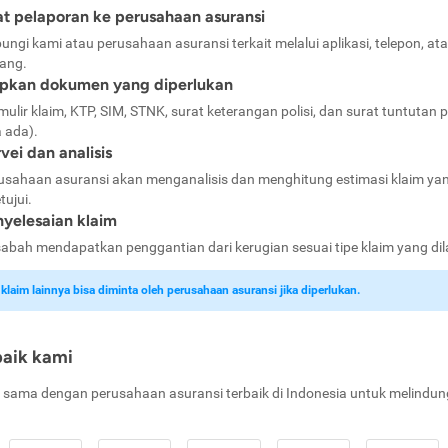
t pelaporan ke perusahaan asuransi
ungi kami atau perusahaan asuransi terkait melalui aplikasi, telepon, at
ang.
apkan dokumen yang diperlukan
mulir klaim, KTP, SIM, STNK, surat keterangan polisi, dan surat tuntutan p
a ada).
vei dan analisis
usahaan asuransi akan menganalisis dan menghitung estimasi klaim ya
tujui.
yelesaian klaim
abah mendapatkan penggantian dari kerugian sesuai tipe klaim yang di
laim lainnya bisa diminta oleh perusahaan asuransi jika diperlukan.
baik kami
 sama dengan perusahaan asuransi terbaik di Indonesia untuk melindun