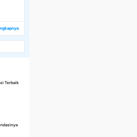
engkapnya
si Terbaik
endasinya