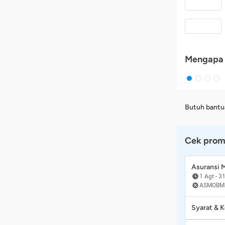
Mengapa 
Butuh bantu
Cek prom
Asuransi
1 Agt
-
31
ASMOBM
Syarat & 