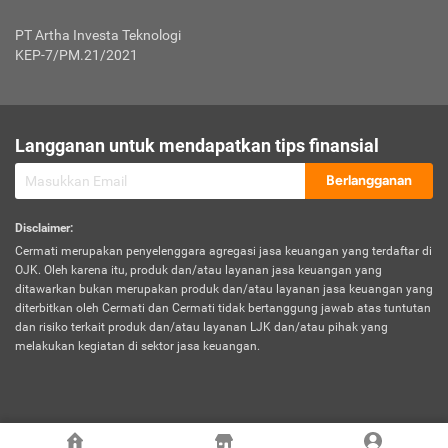
Jenis Kendaraan Non Bus dan Non Truk
0,125% x Rp. 50.000.000,00 = Rp. 62.500,00
Penumpang
0,10% x Rp. 50.000.000,00 = Rp. 50.000,00
PT Artha Investa Teknologi
Untuk Penumpang: 0,10% dari uang 
Tarif Premi atau Kontribusi Minimum = Rp. 300.000,00
KEP-7/PM.21/2021
diri untuk setiap tempat 
Kategori 1
0 s.d.
0,47%
0,56%
Rp125.000.000,-
7.
Tanggung
UP hingga Rp25 juta: 0
Langganan untuk mendapatkan tips finansial
Jawab
Kategori 2
>Rp125.000.000,-
0,63%
0,69%
UP > Rp25 juta s.d. Rp50 ju
Hukum
s.d.
Berlangganan
terhadap
Rp200.000.000,-
UP > Rp50 juta s.d. Rp100 ju
Penumpang
Disclaimer
:
UP > Rp100 juta: ditentukan
Cermati merupakan penyelenggara agregasi jasa keuangan yang terdaftar di
Kategori 3
>Rp200.000.000,-
0,41%
0,46%
Perusahaa
OJK. Oleh karena itu, produk dan/atau layanan jasa keuangan yang
s.d.
ditawarkan bukan merupakan produk dan/atau layanan jasa keuangan yang
Rp400.000.000,-
diterbitkan oleh Cermati dan Cermati tidak bertanggung jawab atas tuntutan
dan risiko terkait produk dan/atau layanan LJK dan/atau pihak yang
*UP = Uang Pertanggungan
melakukan kegiatan di sektor jasa keuangan.
Kategori 4
>Rp400.000.000,-
0,25%
0,30%
Tabel Tarif Perluasan Banjir Asuransi Mobil*
s.d.
Rp800.000.000,-
©
2026
Cermati. All Rights Reserved.
No
Wilayah
Tarif Premi atau Kontribusi